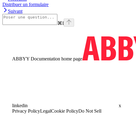
Distribuer un formulaire
Suivant
⌘
I
ABBYY Documentation
home page
linkedin
x
Privacy Policy
Legal
Cookie Policy
Do Not Sell