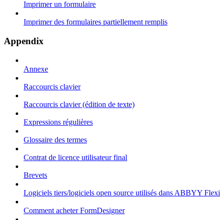
Imprimer un formulaire
Imprimer des formulaires partiellement remplis
Appendix
Annexe
Raccourcis clavier
Raccourcis clavier (édition de texte)
Expressions régulières
Glossaire des termes
Contrat de licence utilisateur final
Brevets
Logiciels tiers/logiciels open source utilisés dans ABBYY Flex
Comment acheter FormDesigner