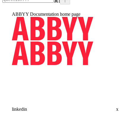
⌘
I
ABBYY Documentation
home page
linkedin
x