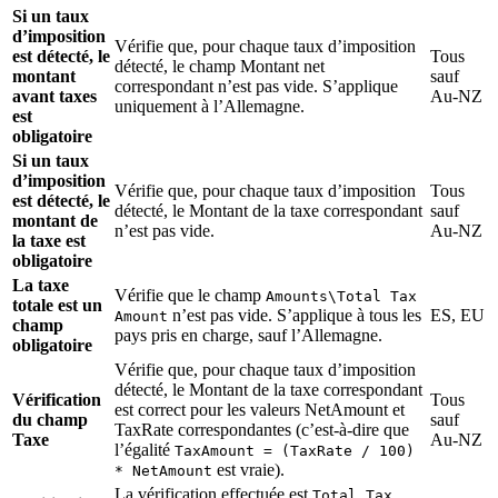
Si un taux
d’imposition
Vérifie que, pour chaque taux d’imposition
est détecté, le
Tous
détecté, le champ Montant net
montant
sauf
correspondant n’est pas vide. S’applique
avant taxes
Au-NZ
uniquement à l’Allemagne.
est
obligatoire
Si un taux
d’imposition
Vérifie que, pour chaque taux d’imposition
Tous
est détecté, le
détecté, le Montant de la taxe correspondant
sauf
montant de
n’est pas vide.
Au-NZ
la taxe est
obligatoire
La taxe
Vérifie que le champ
Amounts\Total Tax
totale est un
n’est pas vide. S’applique à tous les
ES, EU
Amount
champ
pays pris en charge, sauf l’Allemagne.
obligatoire
Vérifie que, pour chaque taux d’imposition
détecté, le Montant de la taxe correspondant
Vérification
Tous
est correct pour les valeurs NetAmount et
du champ
sauf
TaxRate correspondantes (c’est-à-dire que
Taxe
Au-NZ
l’égalité
TaxAmount = (TaxRate / 100)
est vraie).
* NetAmount
La vérification effectuée est
Total Tax