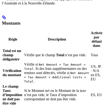
l’Australie et à la Nouvelle-Zélande.
Montants
Activée
par
Règle
Description
défaut
dans
Total est un
champ
Vérifie que le champ
Total
n’est pas vide.
Tous
obligatoire
Vérifie si
Net Amount + Tax Amount =
US, JP
. Si des frais supplémentaires ou des
Total
Vérification
· N/A
remises sont détectés, vérifie si
Net Amount
du montant
en ES,
+ Tax Amount + Additional Costs =
EU
.
Total
Le champ
Taux
Si le Montant net ou le Montant de la taxe
d’imposition
n’est pas vide, le Taux d’imposition
ES, EU
ne doit pas
correspondant ne doit pas être vide.
être vide