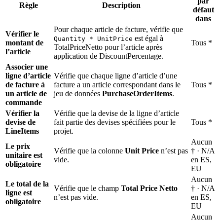
par
Règle
Description
défaut
dans
Pour chaque article de facture, vérifie que
Vérifier le
est égal à
Quantity * UnitPrice
montant de
Tous *
TotalPriceNetto pour l’article après
l’article
application de DiscountPercentage.
Associer une
ligne d’article
Vérifie que chaque ligne d’article d’une
de facture à
facture a un article correspondant dans le
Tous *
un article de
jeu de données
PurchaseOrderItems
.
commande
Vérifier la
Vérifie que la devise de la ligne d’article
devise de
fait partie des devises spécifiées pour le
Tous *
LineItems
projet.
Aucun
Le prix
Vérifie que la colonne
Unit Price
n’est pas
† · N/A
unitaire est
vide.
en ES,
obligatoire
EU
Aucun
Le total de la
Vérifie que le champ
Total Price Netto
† · N/A
ligne est
n’est pas vide.
en ES,
obligatoire
EU
Aucun