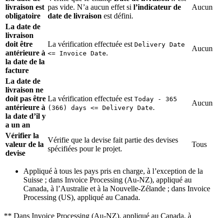
livraison est
pas vide. N’a aucun effet si
l’indicateur de
Aucun
obligatoire
date de livraison
est défini.
La date de
livraison
doit être
La vérification effectuée est
Delivery Date
Aucun
antérieure à
.
<= Invoice Date
la date de la
facture
La date de
livraison ne
doit pas être
La vérification effectuée est
Today - 365
Aucun
antérieure à
.
(366) days <= Delivery Date
la date d’il y
a un an
Vérifier la
Vérifie que la devise fait partie des devises
valeur de la
Tous
spécifiées pour le projet.
devise
Appliqué à tous les pays pris en charge, à l’exception de la
Suisse ; dans Invoice Processing (Au-NZ), appliqué au
Canada, à l’Australie et à la Nouvelle-Zélande ; dans Invoice
Processing (US), appliqué au Canada.
** Dans Invoice Processing (Au-NZ), appliqué au Canada, à