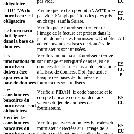
pas vide.
EU
obligatoire
L’ID TVA du
Vérifie que le champ
n’est
Vendor\VATID
ES,
fournisseur est
pas vide. S’applique à tous les pays pris
EU
obligatoire
en charge, sauf la Suisse.
Vérifie que le fournisseur trouvé sur
Le fournisseur
l’image de la facture est présent dans le
doit figurer
jeu de données des fournisseurs. Doit être
All
dans la base de
activé lorsque des bases de données de
données
fournisseurs sont utilisées.
Les
Vérifie si un nouveau fournisseur trouvé
informations du
sur l’image et enregistré dans le jeu de
ES,
fournisseur
données des fournisseurs a bien été ajouté
EU,
doivent être
à la base de données. Doit être activé
JP
ajoutées à la
lorsque des bases de données de
base de données
fournisseurs sont utilisées.
Les
Vérifie si l’IBAN, le code bancaire et le
coordonnées
compte bancaire correspondent aux
ES,
bancaires du
valeurs du jeu de données des
EU
fournisseur sont
fournisseurs.
obligatoires
Vérifier les
coordonnées
Vérifie que les coordonnées bancaires du
ES,
bancaires du
fournisseur détectées sur l’image de la
EU,
fournisseur par
facture sont identiques à celles du jeu de