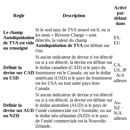
Activé
par
Règle
Description
défaut
dans
Si le seul taux de TVA trouvé est 0, ou si
Le champ
les mots « Reverse Charge » sont
Autoliquidation
ES,
détectés, la valeur du champ
de TVA est vide
EU
Autoliquidation de TVA
est définie sur
ou renseigné
Oui.
Si aucun indicateur de devise n’est détecté
ou si
est détecté, la devise est définie sur
$
CA,
Définir la
le dollar canadien (CAD) si le pays du
US, JP
devise sur CAD
fournisseur est le Canada, ou sur le dollar
· N/A
ou USD
américain (USD) si le pays du fournisseur
ailleurs
est les USA ou tout autre pays hors
Canada.
Si aucun indicateur de devise n’est détecté
ou si
est détecté, la devise est définie sur
$
Au-
Définir la
le dollar australien (AUD) si le pays de
NZ ·
devise sur AUD
l’unité commerciale est l’Australie, ou sur
N/A
ou NZD
le dollar néo-zélandais (NZD) si le pays
ailleurs
de l’unité commerciale est la Nouvelle-
Zélande.