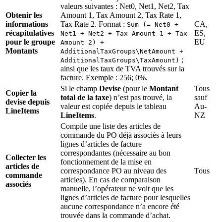
valeurs suivantes : Net0, Net1, Net2, Tax
Obtenir les
Amount 1, Tax Amount 2, Tax Rate 1,
informations
Tax Rate 2. Format :
CA,
Sum (= Net0 +
récapitulatives
ES,
Net1 + Net2 + Tax Amount 1 + Tax
pour le groupe
EU
Amount 2) +
Montants
AdditionalTaxGroups\NetAmount +
;
AdditionalTaxGroups\TaxAmount)
ainsi que les taux de TVA trouvés sur la
facture. Exemple : 256; 0%.
Si le champ
Devise
(pour le
Montant
Tous
Copier la
total de la taxe
) n’est pas trouvé, la
sauf
devise depuis
valeur est copiée depuis le tableau
Au-
LineItems
LineItems
.
NZ
Compile une liste des articles de
commande du PO déjà associés à leurs
lignes d’articles de facture
correspondantes (nécessaire au bon
Collecter les
fonctionnement de la mise en
articles de
correspondance PO au niveau des
Tous
commande
articles). En cas de comparaison
associés
manuelle, l’opérateur ne voit que les
lignes d’articles de facture pour lesquelles
aucune correspondance n’a encore été
trouvée dans la commande d’achat.