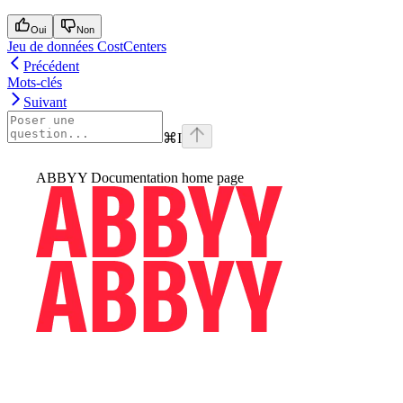
Oui
Non
Jeu de données CostCenters
Précédent
Mots-clés
Suivant
⌘
I
ABBYY Documentation
home page