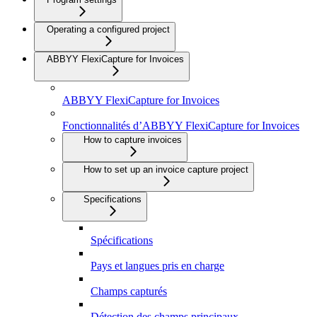
Operating a configured project
ABBYY FlexiCapture for Invoices
ABBYY FlexiCapture for Invoices
Fonctionnalités d’ABBYY FlexiCapture for Invoices
How to capture invoices
How to set up an invoice capture project
Specifications
Spécifications
Pays et langues pris en charge
Champs capturés
Détection des champs principaux