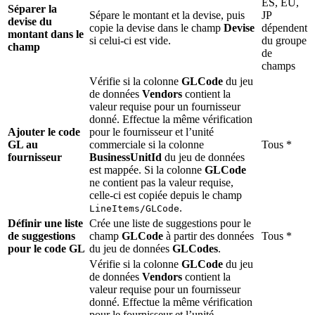
ES, EU,
Séparer la
Sépare le montant et la devise, puis
JP
devise du
copie la devise dans le champ
Devise
dépendent
montant dans le
si celui-ci est vide.
du groupe
champ
de
champs
Vérifie si la colonne
GLCode
du jeu
de données
Vendors
contient la
valeur requise pour un fournisseur
donné. Effectue la même vérification
Ajouter le code
pour le fournisseur et l’unité
GL au
commerciale si la colonne
Tous *
fournisseur
BusinessUnitId
du jeu de données
est mappée. Si la colonne
GLCode
ne contient pas la valeur requise,
celle-ci est copiée depuis le champ
.
LineItems/GLCode
Définir une liste
Crée une liste de suggestions pour le
de suggestions
champ
GLCode
à partir des données
Tous *
pour le code GL
du jeu de données
GLCodes
.
Vérifie si la colonne
GLCode
du jeu
de données
Vendors
contient la
valeur requise pour un fournisseur
donné. Effectue la même vérification
pour le fournisseur et l’unité