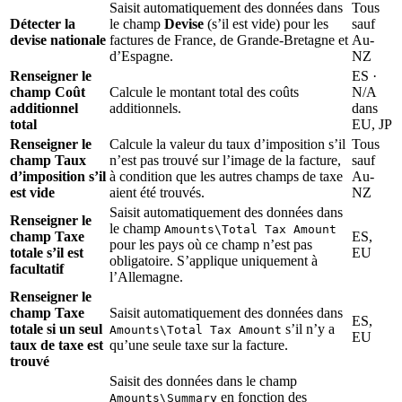
Saisit automatiquement des données dans
Tous
Détecter la
le champ
Devise
(s’il est vide) pour les
sauf
devise nationale
factures de France, de Grande-Bretagne et
Au-
d’Espagne.
NZ
Renseigner le
ES ·
champ Coût
Calcule le montant total des coûts
N/A
additionnel
additionnels.
dans
total
EU, JP
Renseigner le
Calcule la valeur du taux d’imposition s’il
Tous
champ Taux
n’est pas trouvé sur l’image de la facture,
sauf
d’imposition s’il
à condition que les autres champs de taxe
Au-
est vide
aient été trouvés.
NZ
Saisit automatiquement des données dans
Renseigner le
le champ
Amounts\Total Tax Amount
champ Taxe
ES,
pour les pays où ce champ n’est pas
totale s’il est
EU
obligatoire. S’applique uniquement à
facultatif
l’Allemagne.
Renseigner le
champ Taxe
Saisit automatiquement des données dans
ES,
totale si un seul
s’il n’y a
Amounts\Total Tax Amount
EU
taux de taxe est
qu’une seule taxe sur la facture.
trouvé
Saisit des données dans le champ
en fonction des
Amounts\Summary