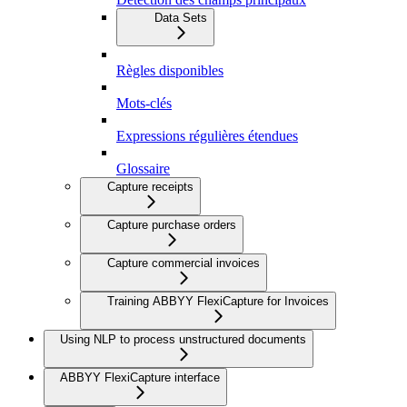
Data Sets
Règles disponibles
Mots-clés
Expressions régulières étendues
Glossaire
Capture receipts
Capture purchase orders
Capture commercial invoices
Training ABBYY FlexiCapture for Invoices
Using NLP to process unstructured documents
ABBYY FlexiCapture interface