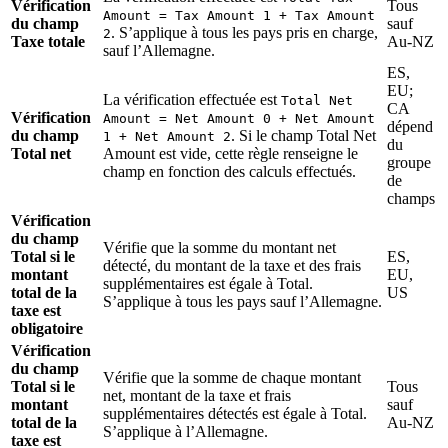
Vérification
Tous
Amount = Tax Amount 1 + Tax Amount
du champ
sauf
. S’applique à tous les pays pris en charge,
2
Taxe totale
Au-NZ
sauf l’Allemagne.
ES,
EU;
La vérification effectuée est
Total Net
CA
Vérification
Amount = Net Amount 0 + Net Amount
dépend
du champ
. Si le champ Total Net
1 + Net Amount 2
du
Total net
Amount est vide, cette règle renseigne le
groupe
champ en fonction des calculs effectués.
de
champs
Vérification
du champ
Vérifie que la somme du montant net
Total si le
ES,
détecté, du montant de la taxe et des frais
montant
EU,
supplémentaires est égale à Total.
total de la
US
S’applique à tous les pays sauf l’Allemagne.
taxe est
obligatoire
Vérification
du champ
Vérifie que la somme de chaque montant
Total si le
Tous
net, montant de la taxe et frais
montant
sauf
supplémentaires détectés est égale à Total.
total de la
Au-NZ
S’applique à l’Allemagne.
taxe est