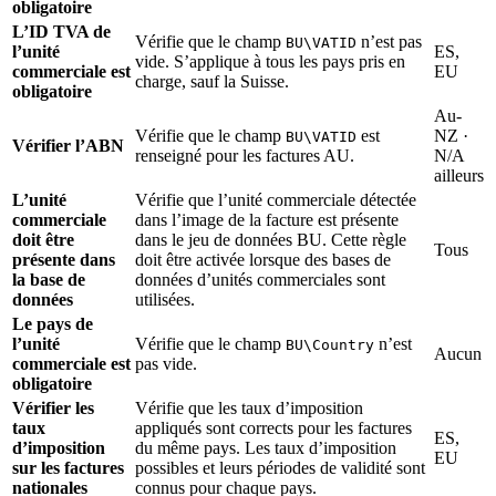
obligatoire
L’ID TVA de
Vérifie que le champ
n’est pas
BU\VATID
l’unité
ES,
vide. S’applique à tous les pays pris en
commerciale est
EU
charge, sauf la Suisse.
obligatoire
Au-
Vérifie que le champ
est
NZ ·
BU\VATID
Vérifier l’ABN
renseigné pour les factures AU.
N/A
ailleurs
L’unité
Vérifie que l’unité commerciale détectée
commerciale
dans l’image de la facture est présente
doit être
dans le jeu de données BU. Cette règle
Tous
présente dans
doit être activée lorsque des bases de
la base de
données d’unités commerciales sont
données
utilisées.
Le pays de
l’unité
Vérifie que le champ
n’est
BU\Country
Aucun
commerciale est
pas vide.
obligatoire
Vérifier les
Vérifie que les taux d’imposition
taux
appliqués sont corrects pour les factures
ES,
d’imposition
du même pays. Les taux d’imposition
EU
sur les factures
possibles et leurs périodes de validité sont
nationales
connus pour chaque pays.