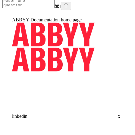
⌘
I
ABBYY Documentation
home page
linkedin
x