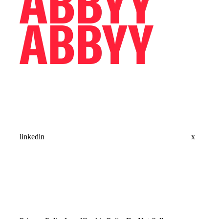
linkedin
x