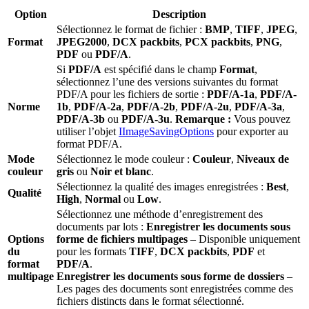
Option
Description
Sélectionnez le format de fichier :
BMP
,
TIFF
,
JPEG
,
Format
JPEG2000
,
DCX packbits
,
PCX packbits
,
PNG
,
PDF
ou
PDF/A
.
Si
PDF/A
est spécifié dans le champ
Format
,
sélectionnez l’une des versions suivantes du format
PDF/A pour les fichiers de sortie :
PDF/A-1a
,
PDF/A-
Norme
1b
,
PDF/A-2a
,
PDF/A-2b
,
PDF/A-2u
,
PDF/A-3a
,
PDF/A-3b
ou
PDF/A-3u
.
Remarque :
Vous pouvez
utiliser l’objet
IImageSavingOptions
pour exporter au
format PDF/A.
Mode
Sélectionnez le mode couleur :
Couleur
,
Niveaux de
couleur
gris
ou
Noir et blanc
.
Sélectionnez la qualité des images enregistrées :
Best
,
Qualité
High
,
Normal
ou
Low
.
Sélectionnez une méthode d’enregistrement des
documents par lots :
Enregistrer les documents sous
Options
forme de fichiers multipages
– Disponible uniquement
du
pour les formats
TIFF
,
DCX packbits
,
PDF
et
format
PDF/A
.
multipage
Enregistrer les documents sous forme de dossiers
–
Les pages des documents sont enregistrées comme des
fichiers distincts dans le format sélectionné.