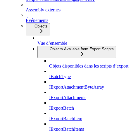
Assembly externes
Événements
Objects
Vue d’ensemble
Objects Available from Export Scripts
Objets disponibles dans les scripts d’export
IBatchType
IExportAttachmentByteArray
IExportAttachments
IExportBatch
IExportBatchItem
IExportBatchItems