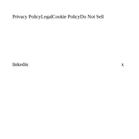
Privacy Policy
Legal
Cookie Policy
Do Not Sell
linkedin
x
Assistant