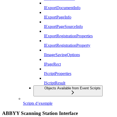
IExportDocumentInfo
IExportPageInfo
IExportPageSourceInfo
IExportRegistrationProperties
IExportRegistrationProperty
IImageSavingOptions
IPageRect
IScriptProperties
IScriptResult
Objects Available from Event Scripts
Scripts d’exemple
ABBYY Scanning Station Interface