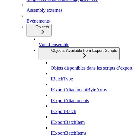
Assembly externes
Événements
Objects
Vue d’ensemble
Objects Available from Export Scripts
Objets disponibles dans les scripts d’export
IBatchType
IExportAttachmentByteArray
IExportAttachments
IExportBatch
IExportBatchItem
IExportBatchItems