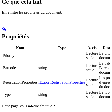
Ce que cela fait
Enregistre les propriétés du document.
Propriétés
Nom
Type
Accès
Descr
Lecture
La prior
Priority
int
seule
docume
La vale
Lecture
Barcode
string
Barcod
seule
docume
Les prop
Lecture
RegistrationProperties
IExportRegistrationProperties
d’enreg
seule
du doc
Lecture
Le type
Type
string
seule
docume
Cette page vous a-t-elle été utile ?