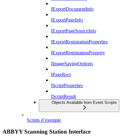
IExportDocumentInfo
IExportPageInfo
IExportPageSourceInfo
IExportRegistrationProperties
IExportRegistrationProperty
IImageSavingOptions
IPageRect
IScriptProperties
IScriptResult
Objects Available from Event Scripts
Scripts d’exemple
ABBYY Scanning Station Interface