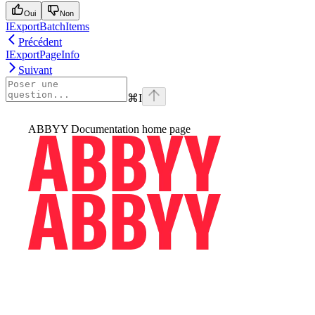
Oui
Non
IExportBatchItems
Précédent
IExportPageInfo
Suivant
⌘
I
ABBYY Documentation
home page