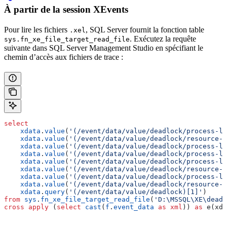
À partir de la session XEvents
Pour lire les fichiers
, SQL Server fournit la fonction table
.xel
. Exécutez la requête
sys.fn_xe_file_target_read_file
suivante dans SQL Server Management Studio en spécifiant le
chemin d’accès aux fichiers de trace :
select
    xdata
.
value
(
'(/event/data/value/deadlock/process-li
    xdata
.
value
(
'(/event/data/value/deadlock/resource-l
    xdata
.
value
(
'(/event/data/value/deadlock/process-li
    xdata
.
value
(
'(/event/data/value/deadlock/process-li
    xdata
.
value
(
'(/event/data/value/deadlock/process-li
    xdata
.
value
(
'(/event/data/value/deadlock/resource-l
    xdata
.
value
(
'(/event/data/value/deadlock/process-li
    xdata
.
value
(
'(/event/data/value/deadlock/resource-l
    xdata
.
query
(
'(/event/data/value/deadlock)[1]'
)     
from
 sys
.
fn_xe_file_target_read_file
(
'D:\MSSQL\XE\deadl
cross
 apply
 (
select
 cast
(
f
.
event_data
 as
 xml
)) 
as
 e(xda