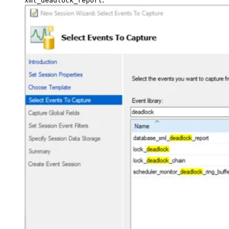
xml_deadlock_report