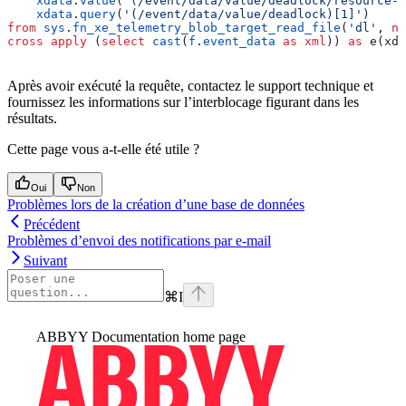
    xdata
.
value
(
'(/event/data/value/deadlock/resource-l
    xdata
.
query
(
'(/event/data/value/deadlock)[1]'
)     
from
 sys
.
fn_xe_telemetry_blob_target_read_file
(
'dl'
, 
nu
cross
 apply
 (
select
 cast
(
f
.
event_data
 as
 xml
)) 
as
 e(xda
Après avoir exécuté la requête, contactez le support technique et
fournissez les informations sur l’interblocage figurant dans les
résultats.
Cette page vous a-t-elle été utile ?
Oui
Non
Problèmes lors de la création d’une base de données
Précédent
Problèmes d’envoi des notifications par e-mail
Suivant
⌘
I
ABBYY Documentation
home page