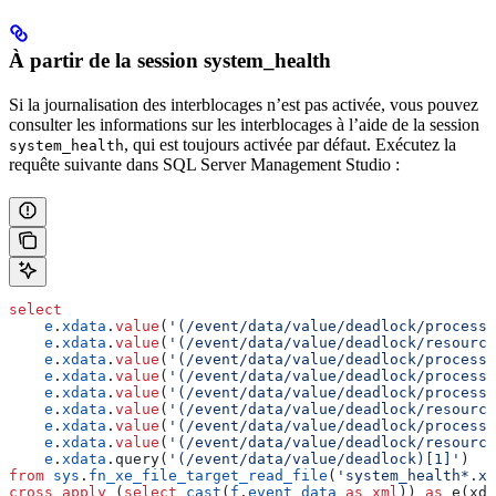
À partir de la session system_health
Si la journalisation des interblocages n’est pas activée, vous pouvez
consulter les informations sur les interblocages à l’aide de la session
, qui est toujours activée par défaut. Exécutez la
system_health
requête suivante dans SQL Server Management Studio :
select
    e
.
xdata
.
value
(
'(/event/data/value/deadlock/process-
    e
.
xdata
.
value
(
'(/event/data/value/deadlock/resource
    e
.
xdata
.
value
(
'(/event/data/value/deadlock/process-
    e
.
xdata
.
value
(
'(/event/data/value/deadlock/process-
    e
.
xdata
.
value
(
'(/event/data/value/deadlock/process-
    e
.
xdata
.
value
(
'(/event/data/value/deadlock/resource
    e
.
xdata
.
value
(
'(/event/data/value/deadlock/process-
    e
.
xdata
.
value
(
'(/event/data/value/deadlock/resource
    e
.
xdata
.query(
'(/event/data/value/deadlock)[1]'
)   
from
 sys
.
fn_xe_file_target_read_file
(
'system_health*.xe
cross
 apply
 (
select
 cast
(
f
.
event_data
 as
 xml
)) 
as
 e(xda