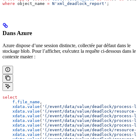
where
 object_name 
=
 N'xml_deadlock_report'
;
Dans Azure
Azure dispose d’une session distincte, collectée par défaut dans le
stockage blob. Pour l’afficher, exécutez la requête ci-dessous dans le
contexte master :
select
    f
.
file_name
,
    xdata
.
value
(
'(/event/data/value/deadlock/process-li
    xdata
.
value
(
'(/event/data/value/deadlock/resource-l
    xdata
.
value
(
'(/event/data/value/deadlock/process-li
    xdata
.
value
(
'(/event/data/value/deadlock/process-li
    xdata
.
value
(
'(/event/data/value/deadlock/process-li
    xdata
.
value
(
'(/event/data/value/deadlock/resource-l
    xdata
.
value
(
'(/event/data/value/deadlock/process-li