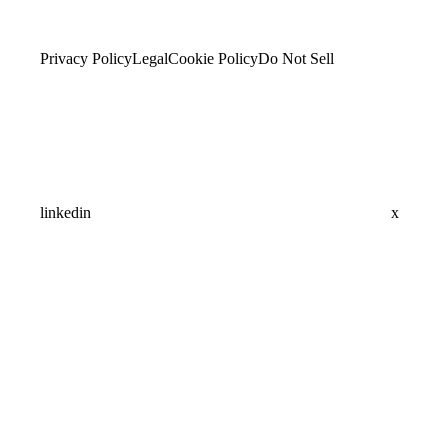
Privacy Policy
Legal
Cookie Policy
Do Not Sell
linkedin
x
Assistant