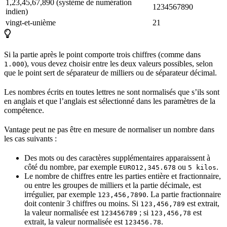
1,23,45,67,890 (système de numération
1234567890
indien)
vingt-et-unième
21
Si la partie après le point comporte trois chiffres (comme dans
), vous devez choisir entre les deux valeurs possibles, selon
1.000
que le point sert de séparateur de milliers ou de séparateur décimal.
Les nombres écrits en toutes lettres ne sont normalisés que s’ils sont
en anglais et que l’anglais est sélectionné dans les paramètres de la
compétence.
Vantage peut ne pas être en mesure de normaliser un nombre dans
les cas suivants :
Des mots ou des caractères supplémentaires apparaissent à
côté du nombre, par exemple
ou
.
EURO12,345.678
5 kilos
Le nombre de chiffres entre les parties entière et fractionnaire,
ou entre les groupes de milliers et la partie décimale, est
irrégulier, par exemple
. La partie fractionnaire
123,456,7890
doit contenir 3 chiffres ou moins. Si
est extrait,
123,456,789
la valeur normalisée est
; si
est
123456789
123,456,78
extrait, la valeur normalisée est
.
123456.78