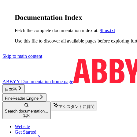
Documentation Index
Fetch the complete documentation index at:
/llms.txt
Use this file to discover all available pages before exploring fur
Skip to main content
ABBYY Documentation
home page
日本語
FineReader Engine
アシスタントに質問
Search documentation...
⌘
K
Website
Get Started