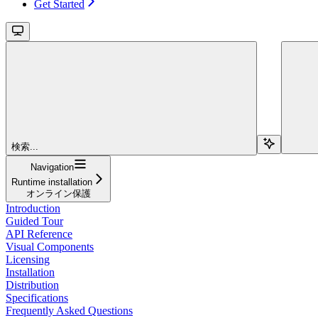
Get Started
検索...
Navigation
Runtime installation
オンライン保護
Introduction
Guided Tour
API Reference
Visual Components
Licensing
Installation
Distribution
Specifications
Frequently Asked Questions