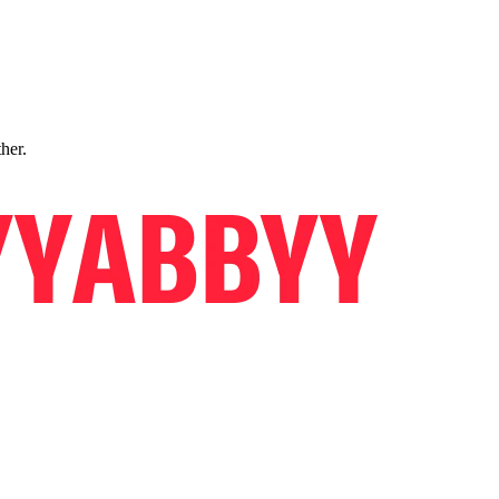
ther.