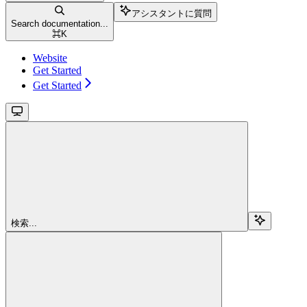
アシスタントに質問
Search documentation...
⌘
K
Website
Get Started
Get Started
検索...