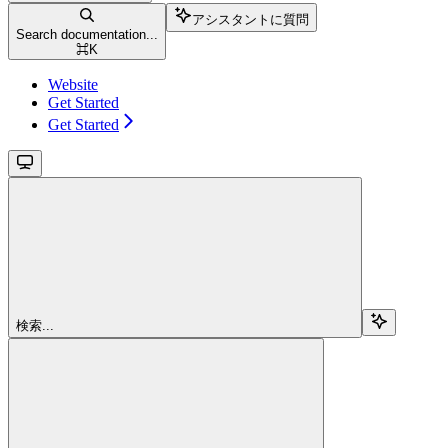
アシスタントに質問
Search documentation...
⌘
K
Website
Get Started
Get Started
検索...