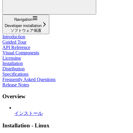
Navigation
Developer installation
ソフトウェア保護
Introduction
Guided Tour
API Reference
Visual Components
Licensing
Installation
Distribution
Specifications
Frequently Asked Questions
Release Notes
Overview
インストール
Installation - Linux