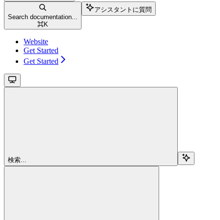
アシスタントに質問
Search documentation...
⌘
K
Website
Get Started
Get Started
検索...