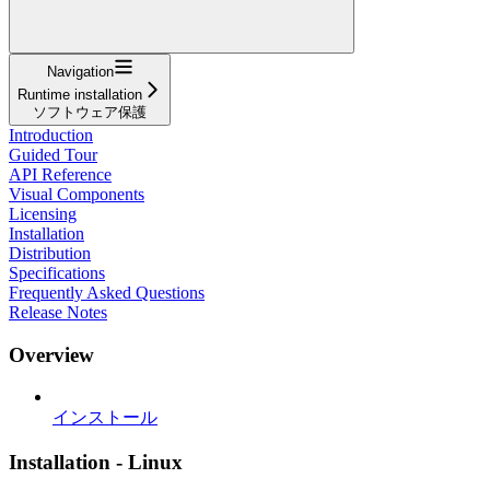
Navigation
Runtime installation
ソフトウェア保護
Introduction
Guided Tour
API Reference
Visual Components
Licensing
Installation
Distribution
Specifications
Frequently Asked Questions
Release Notes
Overview
インストール
Installation - Linux