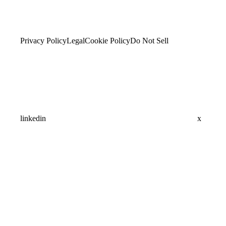
Privacy Policy
Legal
Cookie Policy
Do Not Sell
linkedin
x