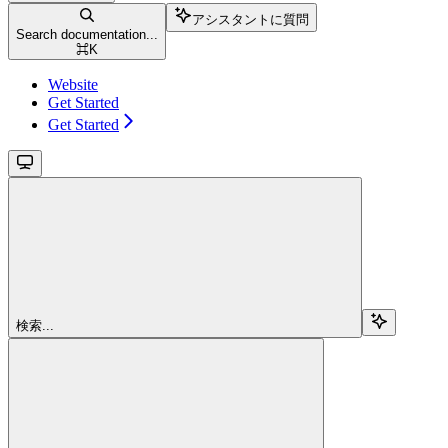
アシスタントに質問
Search documentation...
⌘
K
Website
Get Started
Get Started
検索...