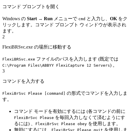
コマンド プロンプトを開く
Windows の
Start → Run
メニューで
と入力し、
OK
をク
cmd
リックします。コマンド プロンプト ウィンドウが表示され
ます。
2
FlexiBRSvc.exe の場所に移動する
ファイルのパスを入力します (既定では
FlexiBRSvc.exe
) 。
C:\Program Files\ABBYY FlexiCapture 12 Servers
3
コマンドを入力する
の形式でコマンドを入力しま
FlexiBrSvc Please [command]
す。
コマンド モードを有効にするには (各コマンドの前に
を毎回入力しなくて済むようにす
FlexiBrSvc Please
るには) 、
を使用します。
FlexiBrSvc Please obey
無効にするには、
を使用しま
FlexiBrSvc Please quit