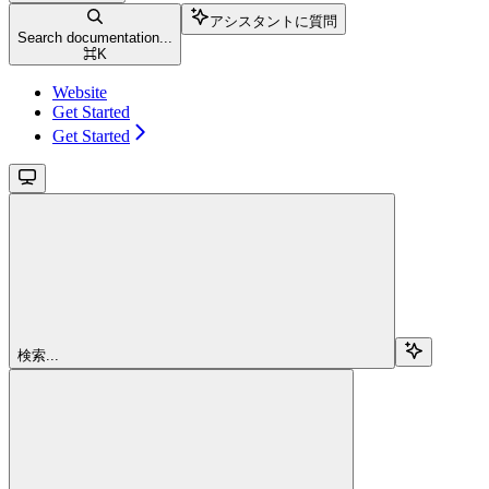
アシスタントに質問
Search documentation...
⌘
K
Website
Get Started
Get Started
検索...