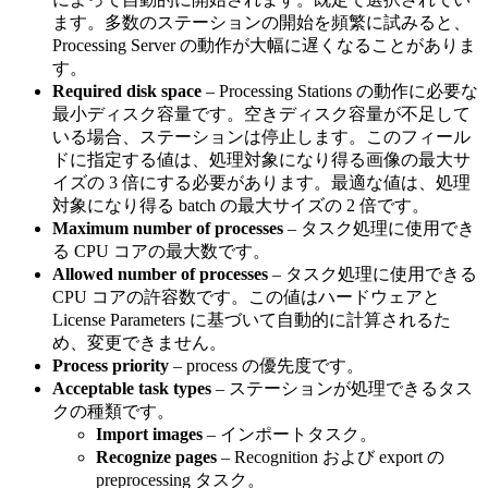
ます。多数のステーションの開始を頻繁に試みると、
Processing Server の動作が大幅に遅くなることがありま
す。
Required disk space
– Processing Stations の動作に必要な
最小ディスク容量です。空きディスク容量が不足して
いる場合、ステーションは停止します。このフィール
ドに指定する値は、処理対象になり得る画像の最大サ
イズの 3 倍にする必要があります。最適な値は、処理
対象になり得る batch の最大サイズの 2 倍です。
Maximum number of processes
– タスク処理に使用でき
る CPU コアの最大数です。
Allowed number of processes
– タスク処理に使用できる
CPU コアの許容数です。この値はハードウェアと
License Parameters に基づいて自動的に計算されるた
め、変更できません。
Process priority
– process の優先度です。
Acceptable task types
– ステーションが処理できるタス
クの種類です。
Import images
– インポートタスク。
Recognize pages
– Recognition および export の
preprocessing タスク。