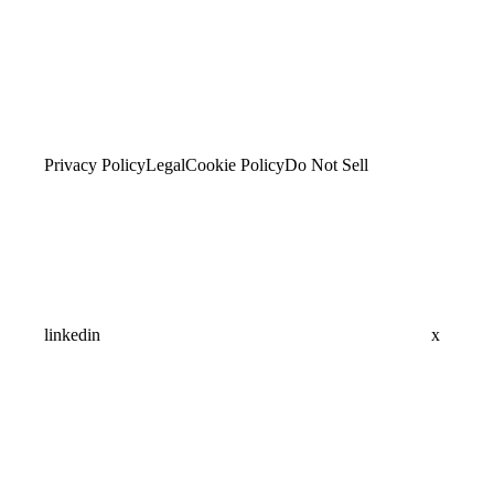
Privacy Policy
Legal
Cookie Policy
Do Not Sell
linkedin
x