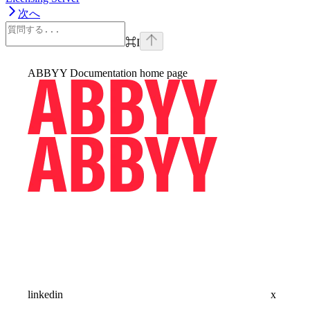
次へ
⌘
I
ABBYY Documentation
home page
linkedin
x