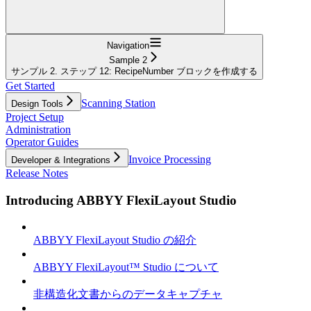
Navigation
Sample 2
サンプル 2. ステップ 12: RecipeNumber ブロックを作成する
Get Started
Scanning Station
Design Tools
Project Setup
Administration
Operator Guides
Invoice Processing
Developer & Integrations
Release Notes
Introducing ABBYY FlexiLayout Studio
ABBYY FlexiLayout Studio の紹介
ABBYY FlexiLayout™ Studio について
非構造化文書からのデータキャプチャ