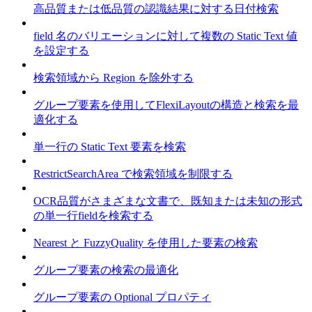
高品質または低品質の認識結果に対する日付検索
field 名のバリエーションに対して複数の Static Text 値
を設定する
検索領域から Region を除外する
グループ要素を使用してFlexiLayoutの構造と検索を最
適化する
単一行の Static Text 要素を検索
RestrictSearchArea で検索領域を制限する
OCR品質がさまざまな文書で、既知または未知の形式
の単一行fieldを検索する
Nearest と FuzzyQuality を使用した要素の検索
グループ要素の検索の最適化
グループ要素の Optional プロパティ