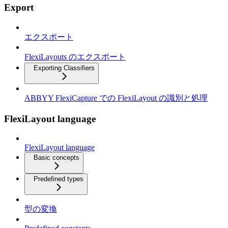
Export
エクスポート
FlexiLayouts のエクスポート
Exporting Classifiers
ABBYY FlexiCapture での FlexiLayout の識別と処理
FlexiLayout language
FlexiLayout language
Basic concepts
Predefined types
型の変換