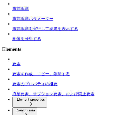
事前認識
事前認識パラメーター
事前認識を実行して結果を表示する
画像を分析する
Elements
要素
要素を作成、コピー、削除する
要素のプロパティの概要
必須要素、オプション要素、および禁止要素
Element properties
Search area