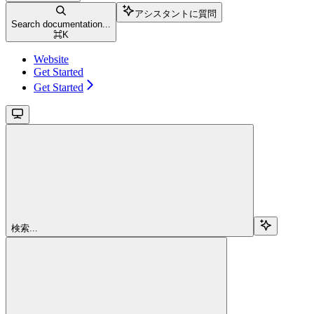
アシスタントに質問
Search documentation...
⌘
K
Website
Get Started
Get Started
検索...