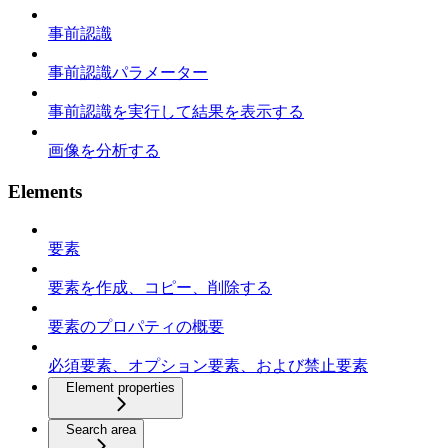
事前認識
事前認識パラメーター
事前認識を実行して結果を表示する
画像を分析する
Elements
要素
要素を作成、コピー、削除する
要素のプロパティの概要
必須要素、オプション要素、および禁止要素
Element properties
Search area