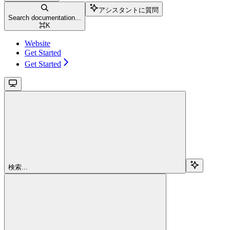
アシスタントに質問
Search documentation...
⌘
K
Website
Get Started
Get Started
検索...