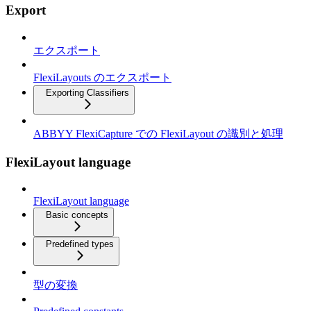
Export
エクスポート
FlexiLayouts のエクスポート
Exporting Classifiers
ABBYY FlexiCapture での FlexiLayout の識別と処理
FlexiLayout language
FlexiLayout language
Basic concepts
Predefined types
型の変換