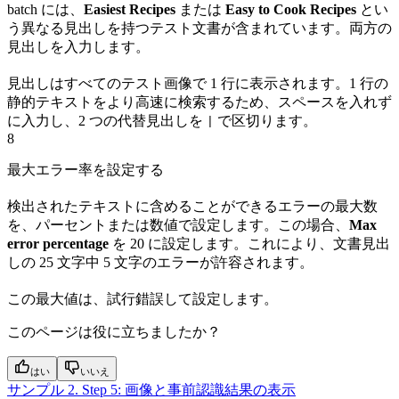
batch には、
Easiest Recipes
または
Easy to Cook Recipes
とい
う異なる見出しを持つテスト文書が含まれています。両方の
見出しを入力します。
見出しはすべてのテスト画像で 1 行に表示されます。1 行の
静的テキストをより高速に検索するため、スペースを入れず
に入力し、2 つの代替見出しを
で区切ります。
|
8
最大エラー率を設定する
検出されたテキストに含めることができるエラーの最大数
を、パーセントまたは数値で設定します。この場合、
Max
error percentage
を 20 に設定します。これにより、文書見出
しの 25 文字中 5 文字のエラーが許容されます。
この最大値は、試行錯誤して設定します。
このページは役に立ちましたか？
はい
いいえ
サンプル 2. Step 5: 画像と事前認識結果の表示