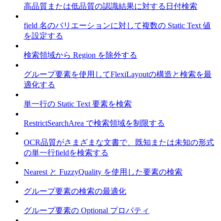
高品質または低品質の認識結果に対する日付検索
field 名のバリエーションに対して複数の Static Text 値
を設定する
検索領域から Region を除外する
グループ要素を使用してFlexiLayoutの構造と検索を最
適化する
単一行の Static Text 要素を検索
RestrictSearchArea で検索領域を制限する
OCR品質がさまざまな文書で、既知または未知の形式
の単一行fieldを検索する
Nearest と FuzzyQuality を使用した要素の検索
グループ要素の検索の最適化
グループ要素の Optional プロパティ