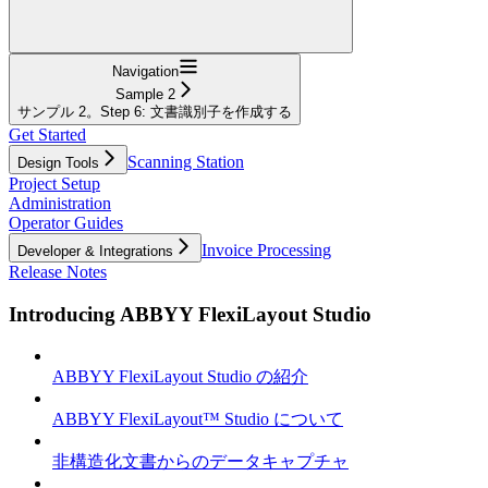
Navigation
Sample 2
サンプル 2。Step 6: 文書識別子を作成する
Get Started
Scanning Station
Design Tools
Project Setup
Administration
Operator Guides
Invoice Processing
Developer & Integrations
Release Notes
Introducing ABBYY FlexiLayout Studio
ABBYY FlexiLayout Studio の紹介
ABBYY FlexiLayout™ Studio について
非構造化文書からのデータキャプチャ