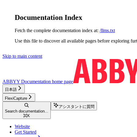
Documentation Index
Fetch the complete documentation index at:
/llms.txt
Use this file to discover all available pages before exploring fur
Skip to main content
ABBYY Documentation
home page
日本語
FlexiCapture
アシスタントに質問
Search documentation...
⌘
K
Website
Get Started