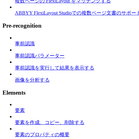
複数ページの FlexiLayout をマッチングする
ABBYY FlexiLayout Studioでの複数ページ文書のサポー
Pre-recognition
事前認識
事前認識パラメーター
事前認識を実行して結果を表示する
画像を分析する
Elements
要素
要素を作成、コピー、削除する
要素のプロパティの概要