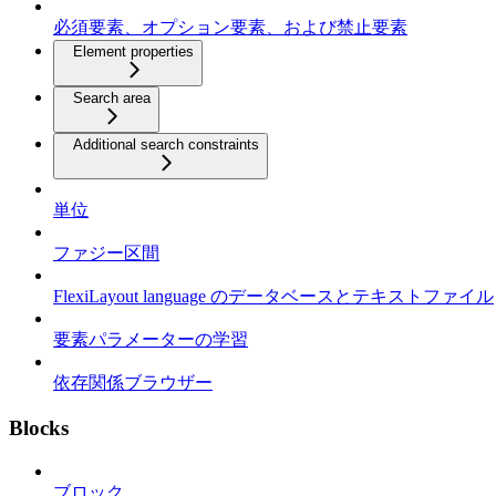
必須要素、オプション要素、および禁止要素
Element properties
Search area
Additional search constraints
単位
ファジー区間
FlexiLayout language のデータベースとテキストファイル
要素パラメーターの学習
依存関係ブラウザー
Blocks
ブロック