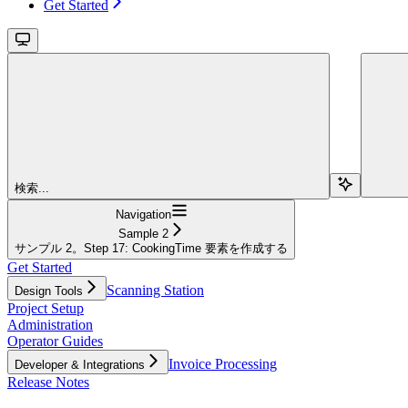
Get Started
検索...
Navigation
Sample 2
サンプル 2。Step 17: CookingTime 要素を作成する
Get Started
Scanning Station
Design Tools
Project Setup
Administration
Operator Guides
Invoice Processing
Developer & Integrations
Release Notes