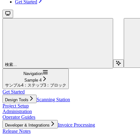
Get Started
検索...
Navigation
Sample 4
サンプル4：ステップ3：ブロック
Get Started
Scanning Station
Design Tools
Project Setup
Administration
Operator Guides
Invoice Processing
Developer & Integrations
Release Notes