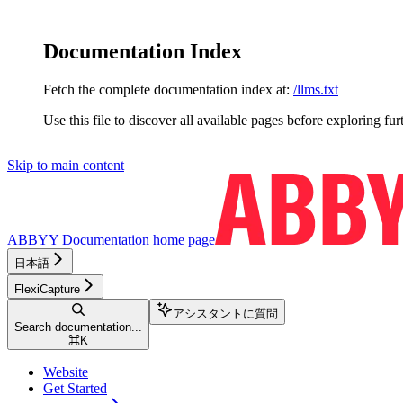
Documentation Index
Fetch the complete documentation index at:
/llms.txt
Use this file to discover all available pages before exploring fur
Skip to main content
ABBYY Documentation
home page
日本語
FlexiCapture
アシスタントに質問
Search documentation...
⌘
K
Website
Get Started