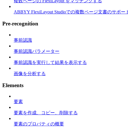
複数ページの FlexiLayout をマッチングする
ABBYY FlexiLayout Studioでの複数ページ文書のサポー
Pre-recognition
事前認識
事前認識パラメーター
事前認識を実行して結果を表示する
画像を分析する
Elements
要素
要素を作成、コピー、削除する
要素のプロパティの概要