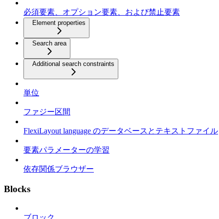
必須要素、オプション要素、および禁止要素
Element properties
Search area
Additional search constraints
単位
ファジー区間
FlexiLayout language のデータベースとテキストファイル
要素パラメーターの学習
依存関係ブラウザー
Blocks
ブロック