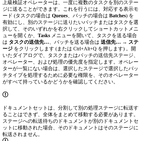
上級検証オペレーターは、一度に複数のタスクを別のステー
ジに送ることができます。これを行うには、対応する表示モ
ード (タスクの場合は
Queues
、バッチの場合は
Batches
) を
有効にし、別のステージに送りたいバッチまたはタスクを選
択して、そのいずれかを右クリックしてショートカットメニ
ューを開くか、
Tasks
メニューを開いて、タスクを送る場合
は
タスクの送信先…
、バッチを送る場合は
送信先… → ステ
ージ
をクリックします (または Ctrl+Alt+Q を押します) 。開
いたダイアログで、タスクまたはバッチの送信先ステージ、
オペレーター、および処理の優先度を指定します。オペレー
ターが一覧にない場合は、選択したステージで選択したバッ
チタイプを処理するために必要な権限を、そのオペレーター
がすべて持っているかどうかを確認してください。
ドキュメントセットは、分割して別の処理ステージに転送す
ることはできず、全体をまとめて移動する必要があります。
ステージへの転送待ちのドキュメントが別のドキュメントセ
ットに移動された場合、そのドキュメントはそのステージに
転送されません。