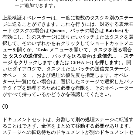
ーに追加できます。
上級検証オペレーターは、一度に複数のタスクを別のステー
ジに送ることができます。これを行うには、対応する表示モ
ード (タスクの場合は
Queues
、バッチの場合は
Batches
) を
有効にし、別のステージに送りたいバッチまたはタスクを選
択して、そのいずれかを右クリックしてショートカットメニ
ューを開くか、
Tasks
メニューを開いて、タスクを送る場合
は
タスクの送信先…
、バッチを送る場合は
送信先… → ステ
ージ
をクリックします (または Ctrl+Alt+Q を押します) 。開
いたダイアログで、タスクまたはバッチの送信先ステージ、
オペレーター、および処理の優先度を指定します。オペレー
ターが一覧にない場合は、選択したステージで選択したバッ
チタイプを処理するために必要な権限を、そのオペレーター
がすべて持っているかどうかを確認してください。
ドキュメントセットは、分割して別の処理ステージに転送す
ることはできず、全体をまとめて移動する必要があります。
ステージへの転送待ちのドキュメントが別のドキュメントセ