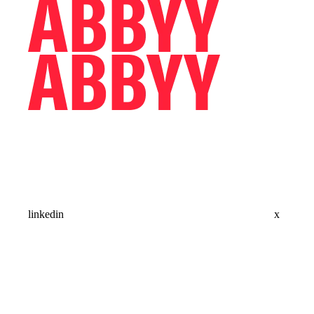
linkedin
x