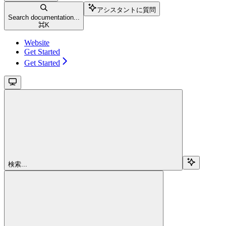
アシスタントに質問
Search documentation...
⌘
K
Website
Get Started
Get Started
検索...