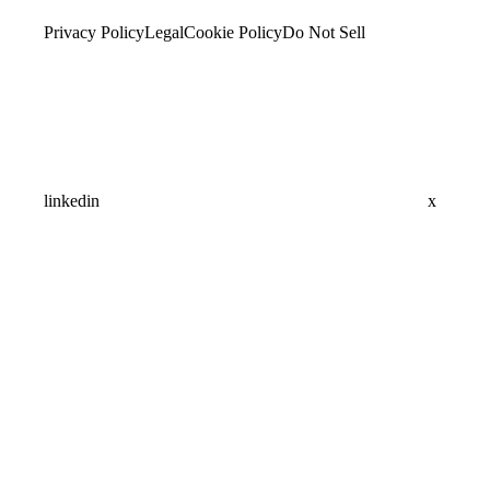
Privacy Policy
Legal
Cookie Policy
Do Not Sell
linkedin
x
Assistant