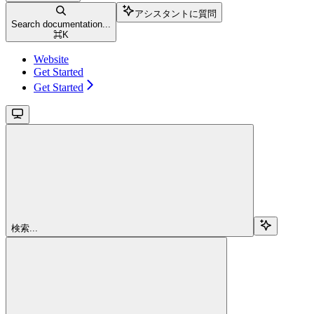
アシスタントに質問
Search documentation...
⌘
K
Website
Get Started
Get Started
検索...