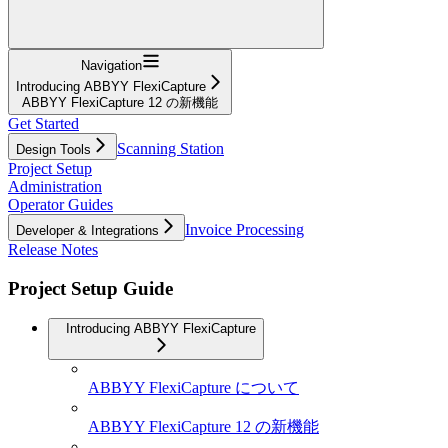
Navigation
Introducing ABBYY FlexiCapture
ABBYY FlexiCapture 12 の新機能
Get Started
Scanning Station
Design Tools
Project Setup
Administration
Operator Guides
Invoice Processing
Developer & Integrations
Release Notes
Project Setup Guide
Introducing ABBYY FlexiCapture
ABBYY FlexiCapture について
ABBYY FlexiCapture 12 の新機能