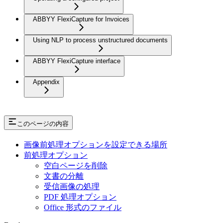
ABBYY FlexiCapture for Invoices
Using NLP to process unstructured documents
ABBYY FlexiCapture interface
Appendix
このページの内容
画像前処理オプションを設定できる場所
前処理オプション
空白ページを削除
文書の分離
受信画像の処理
PDF 処理オプション
Office 形式のファイル