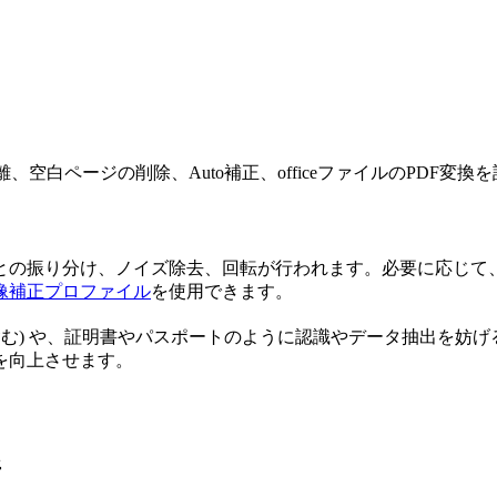
分離、空白ページの削除、Auto補正、officeファイルのPDF変
との振り分け、ノイズ除去、回転が行われます。必要に応じて
像補正プロファイル
を使用できます。
含む) や、証明書やパスポートのように認識やデータ抽出を妨
を向上させます。
所