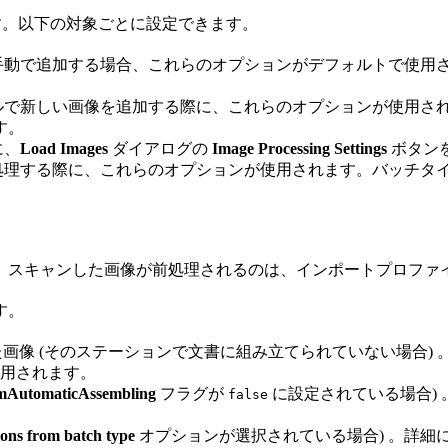
。以下の対象ごとに設定できます。
手動で追加する場合、これらのオプションがデフォルトで使用
ルで新しい画像を追加する際に、これらのオプションが使用さ
す。
に、
Load Images
ダイアログの
Image Processing Settings
ボタン
処理する際に、これらのオプションが使用されます。バッチタ
。スキャンした画像が前処理されるのは、インポートプロファ
す。
tion から受信した画像 (そのステーションで文書に組み立てられていない場合) 
用されます。
mAutomaticAssembling
フラグが
に設定されている場合)
false
ions from batch type
オプションが選択されている場合) 。詳細