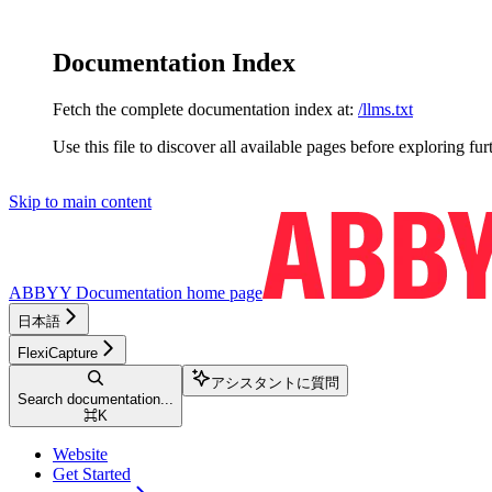
Documentation Index
Fetch the complete documentation index at:
/llms.txt
Use this file to discover all available pages before exploring fur
Skip to main content
ABBYY Documentation
home page
日本語
FlexiCapture
アシスタントに質問
Search documentation...
⌘
K
Website
Get Started