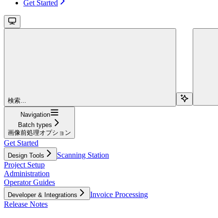
Get Started
検索...
Navigation
Batch types
画像前処理オプション
Get Started
Scanning Station
Design Tools
Project Setup
Administration
Operator Guides
Invoice Processing
Developer & Integrations
Release Notes