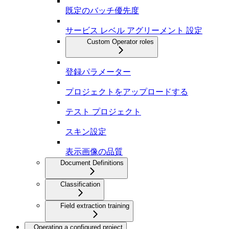
既定のバッチ優先度
サービス レベル アグリーメント 設定
Custom Operator roles
登録パラメーター
プロジェクトをアップロードする
テスト プロジェクト
スキン設定
表示画像の品質
Document Definitions
Classification
Field extraction training
Operating a configured project