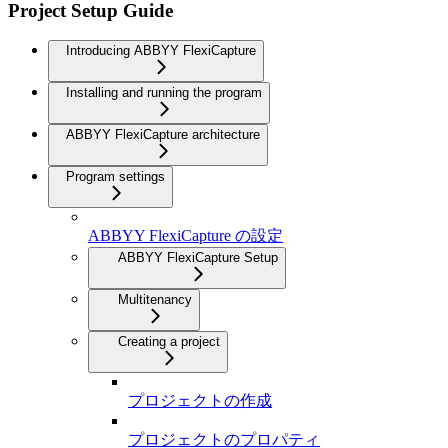
Project Setup Guide
Introducing ABBYY FlexiCapture
Installing and running the program
ABBYY FlexiCapture architecture
Program settings
ABBYY FlexiCapture の設定
ABBYY FlexiCapture Setup
Multitenancy
Creating a project
プロジェクトの作成
プロジェクトのプロパティ