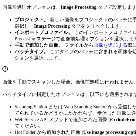
画像前処理オプションは、
Image Processing
タブで設定します
プロジェクト。
新しい画像をプロジェクトのバッチに
選択し、
Image Processing
タブをクリックします。
インポートプロファイル。
このインポートプロファイ
Processing ステージで画像前処理オプションを選択しま
手動で追加した画像。
ファイルから
画像を追加する
際
バッチタイプ。
このタイプのバッチに含まれる画像を
ションを選択します。
画像を手動でスキャンした場合、画像前処理は行われません
バッチタイプに指定したオプションは、以下にも適用されま
Scanning Station または Web Scanning Sta
てられているかどうかにかかわらず、受信した画像に適
Web Service API メソッドで追加された画像 (
ExcludeFro
てください。
Hot Folder から追加された画像 (
Use image processing opt