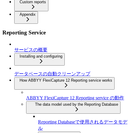
Custom reports
Appendix
Reporting Service
サービスの概要
Installing and configuring
データベースの自動クリーンアップ
How ABBYY FlexiCapture 12 Reporting service works
ABBYY FlexiCapture 12 Reporting service の動作
The data model used by the Reporting Database
Reporting Databaseで使用されるデータモデ
ル