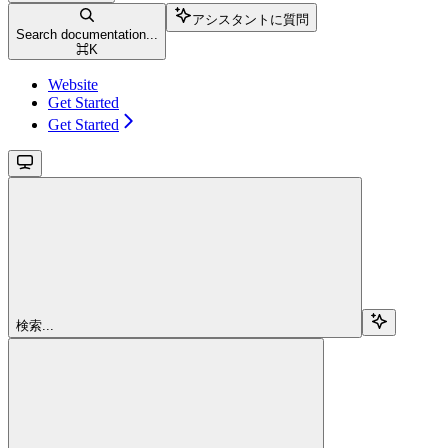
アシスタントに質問
Search documentation...
⌘
K
Website
Get Started
Get Started
検索...