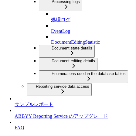
Processing logs
処理ログ
EventLog
DocumentEditingStatistic
Document state details
Document editing details
Enumerations used in the database tables
Reporting service data access
サンプルレポート
ABBYY Reporting Service のアップグレード
FAQ