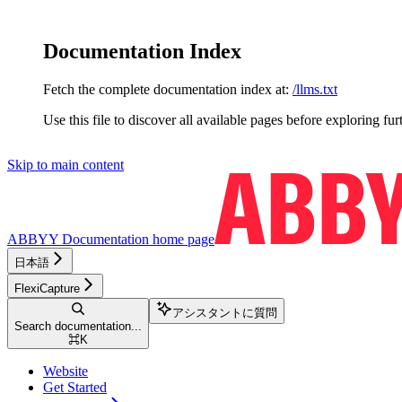
Documentation Index
Fetch the complete documentation index at:
/llms.txt
Use this file to discover all available pages before exploring fur
Skip to main content
ABBYY Documentation
home page
日本語
FlexiCapture
アシスタントに質問
Search documentation...
⌘
K
Website
Get Started