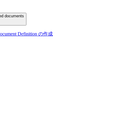
ured documents
t Definition の作成