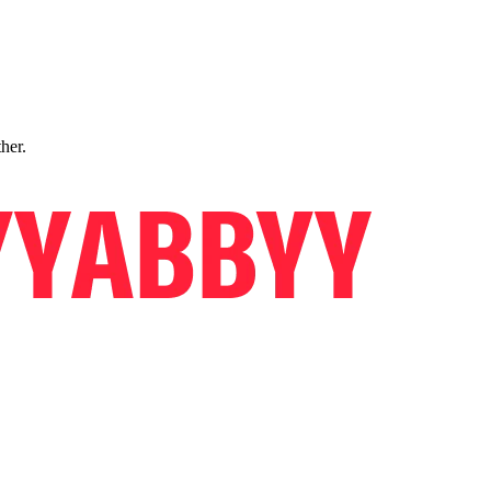
ther.