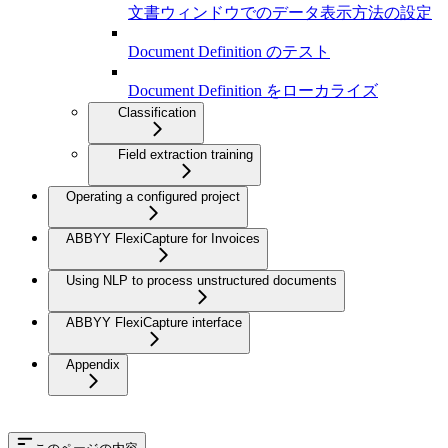
文書ウィンドウでのデータ表示方法の設定
Document Definition のテスト
Document Definition をローカライズ
Classification
Field extraction training
Operating a configured project
ABBYY FlexiCapture for Invoices
Using NLP to process unstructured documents
ABBYY FlexiCapture interface
Appendix