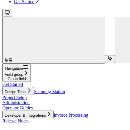
Get Started
検索...
Navigation
Field group
Group field
Get Started
Scanning Station
Design Tools
Project Setup
Administration
Operator Guides
Invoice Processing
Developer & Integrations
Release Notes