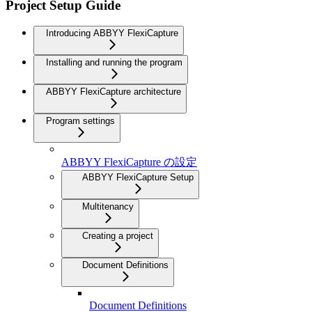
Project Setup Guide
Introducing ABBYY FlexiCapture
Installing and running the program
ABBYY FlexiCapture architecture
Program settings
ABBYY FlexiCapture の設定
ABBYY FlexiCapture Setup
Multitenancy
Creating a project
Document Definitions
Document Definitions