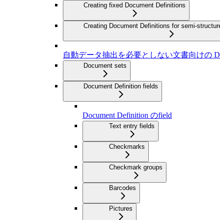
Creating fixed Document Definitions
Creating Document Definitions for semi-struct
自動データ抽出を必要としない文書向けの Documen
Document sets
Document Definition fields
Document Definition のfield
Text entry fields
Checkmarks
Checkmark groups
Barcodes
Pictures