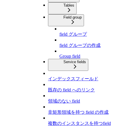
Tables
Field group
field グループ
field グループの作成
Group field
Service fields
インデックスフィールド
既存の field へのリンク
領域のない field
非矩形領域を持つ field の作成
複数のインスタンスを持つfield