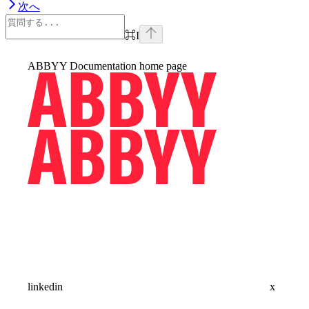
次へ
⌘
I
ABBYY Documentation
home page
linkedin
x