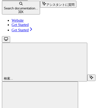
アシスタントに質問
Search documentation...
⌘
K
Website
Get Started
Get Started
検索...