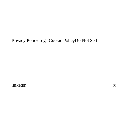
Privacy Policy
Legal
Cookie Policy
Do Not Sell
linkedin
x