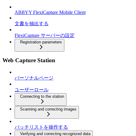
ABBYY FlexiCapture Mobile Client
文書を抽出する
FlexiCapture サーバーの設定
Registration parameters
Web Capture Station
パーソナルページ
ユーザーロール
Connecting to the station
Scanning and correcting images
バッチリストを操作する
Verifying and correcting recognized data