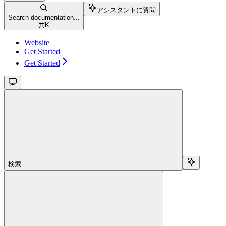
アシスタントに質問
Search documentation...
⌘
K
Website
Get Started
Get Started
検索...