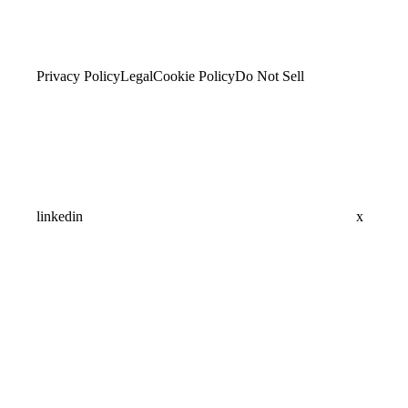
Privacy Policy
Legal
Cookie Policy
Do Not Sell
linkedin
x