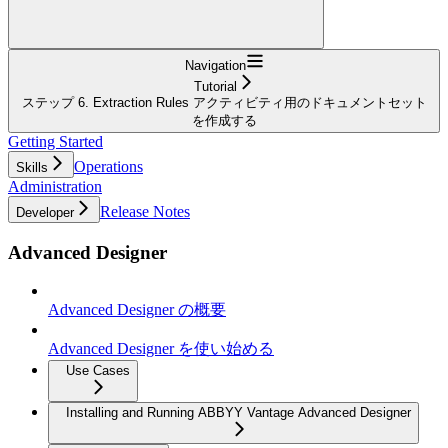
Navigation
Tutorial
ステップ 6. Extraction Rules アクティビティ用のドキュメントセット
を作成する
Getting Started
Operations
Skills
Administration
Release Notes
Developer
Advanced Designer
Advanced Designer の概要
Advanced Designer を使い始める
Use Cases
Installing and Running ABBYY Vantage Advanced Designer