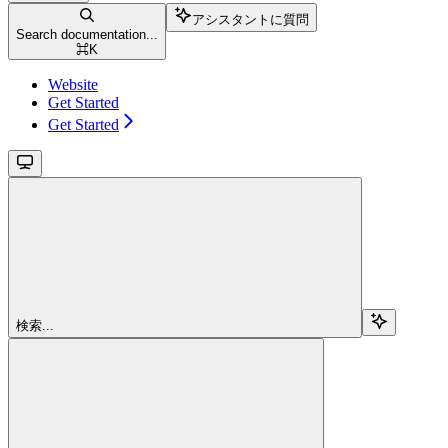
アシスタントに質問
Search documentation...
⌘
K
Website
Get Started
Get Started
検索...