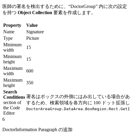
医師の署名を検出するために、“DoctorGroup” 内に次の設定
を持つ
Object Collection
要素を作成します。
Property
Value
Name
Signature
Type
Picture
Minimum
15
width
Minimum
15
height
Maximum
600
width
Maximum
350
height
Search
署名はボックスの外側にはみ出している場合があ
Conditions
section of
するため、検索領域を各方向に 100 ドット拡張し
the Code
DoctorAreaGroup.DataArea.BoxRegion.Rect.GetI
Editor
6
DoctorInformation Paragraph の追加