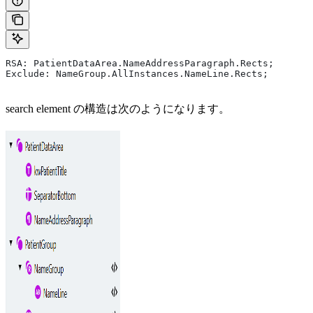
RSA: PatientDataArea.NameAddressParagraph.Rects;
Exclude: NameGroup.AllInstances.NameLine.Rects;
search element の構造は次のようになります。