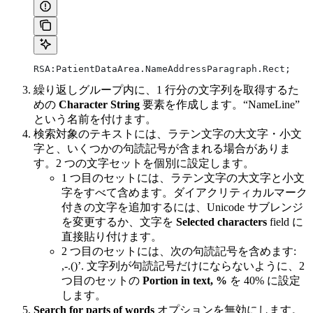
RSA:PatientDataArea.NameAddressParagraph.Rect;
繰り返しグループ内に、1 行分の文字列を取得するた
めの
Character String
要素を作成します。“NameLine”
という名前を付けます。
検索対象のテキストには、ラテン文字の大文字・小文
字と、いくつかの句読記号が含まれる場合がありま
す。2 つの文字セットを個別に設定します。
1 つ目のセットには、ラテン文字の大文字と小文
字をすべて含めます。ダイアクリティカルマーク
付きの文字を追加するには、Unicode サブレンジ
を変更するか、文字を
Selected characters
field に
直接貼り付けます。
2 つ目のセットには、次の句読記号を含めます:
,-.()’. 文字列が句読記号だけにならないように、2
つ目のセットの
Portion in text, %
を 40% に設定
します。
Search for parts of words
オプションを無効にします。