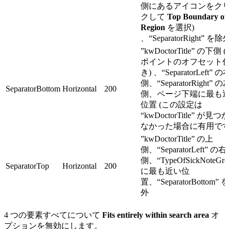
側にあるアイコンをク
クして
Top Boundary of
Region
を選択)
、“SeparatorRight” を除
”kwDoctorTitle” の下側 (-
ポイントのオフセット
き) 、“SeparatorLeft” の
側、“SeparatorRight” の
SeparatorBottom
Horizontal
200
側、ページ下端に最も
位置 (この設定は
“kwDoctorTitle” が見つ
なかった場合に有用です
”kwDoctorTitle” の上
側、“SeparatorLeft” の右
側、“TypeOfSickNoteGro
SeparatorTop
Horizontal
200
に最も近い位
置、“SeparatorBottom” 
外
4 つの要素すべてについて
Fits entirely within search area
オ
プションを無効にします。