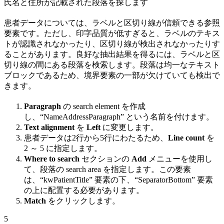
氏名と住所が記載された段落を探します
患者データについては、ラベルと区切り線が信頼できる参照
要素です。ただし、印字品質が低すぎると、ラベルのテキス
トが認識されなかったり、区切り線が検出されなかったりす
ることがあります。良好な抽出結果を得るには、ラベルと区
切り線の間にある段落を検索します。段落は均一なテキスト
ブロックであるため、境界要素の一部が欠けていても検出で
きます。
Paragraph
の search element を作成
し、“NameAddressParagraph” という名前を付けます。
Text alignment
を
Left
に変更します。
患者データは2行から5行にわたるため、
Line count
を
2 ～ 5 に指定します。
Where to search
セクションの
Add
メニューを使用し
て、段落の search area を指定します。この要素
は、“kwPatientTitle” 要素の下、“SeparatorBottom” 要素
の上に配置する必要があります。
Match
をクリックします。
5