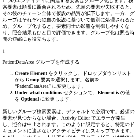
1 つのエンティティに関連する要素はグループ化します。検
索要素は順番に照合されるため、先頭の要素が失敗すると、
その後のチェーン全体で仮説の品質が低下します。一方、グ
ループはそれぞれ独自の仮説に基づいて個別に処理されるた
め、グループ化すると、要素同士の影響を制御しやすくな
り、照合結果もひと目で評価できます。グループ化は照合時
間の短縮にも役立ちます。
1
PatientDataArea グループを作成する
Create Element
をクリックし、ドロップダウンリスト
から
Group
要素を選択します。名前を
“PatientDataArea” に変更します。
Under what conditions
セクションで、
Element is
の値
を
Optional
に変更します。
新しいグループ検索要素は、デフォルトで必須です。必須の
要素が見つからない場合、Activity Editor でエラーが発生
し、照合は中止されます。このように設定すると、特定のド
キュメントに適さないアクティビティはスキップできます。