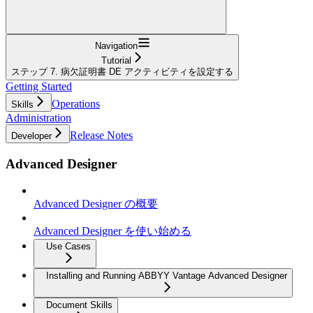
Navigation
Tutorial
ステップ 7. 病欠証明書 DE アクティビティを設定する
Getting Started
Operations
Skills
Administration
Release Notes
Developer
Advanced Designer
Advanced Designer の概要
Advanced Designer を使い始める
Use Cases
Installing and Running ABBYY Vantage Advanced Designer
Document Skills