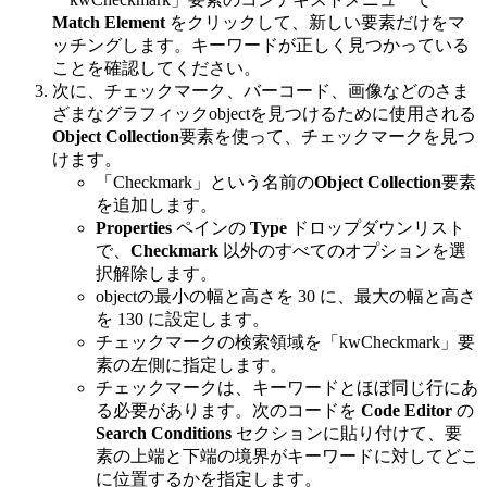
Match Element
をクリックして、新しい要素だけをマ
ッチングします。キーワードが正しく見つかっている
ことを確認してください。
次に、チェックマーク、バーコード、画像などのさま
ざまなグラフィックobjectを見つけるために使用される
Object Collection
要素を使って、チェックマークを見つ
けます。
「Checkmark」という名前の
Object Collection
要素
を追加します。
Properties
ペインの
Type
ドロップダウンリスト
で、
Checkmark
以外のすべてのオプションを選
択解除します。
objectの最小の幅と高さを 30 に、最大の幅と高さ
を 130 に設定します。
チェックマークの検索領域を「kwCheckmark」要
素の左側に指定します。
チェックマークは、キーワードとほぼ同じ行にあ
る必要があります。次のコードを
Code Editor
の
Search Conditions
セクションに貼り付けて、要
素の上端と下端の境界がキーワードに対してどこ
に位置するかを指定します。