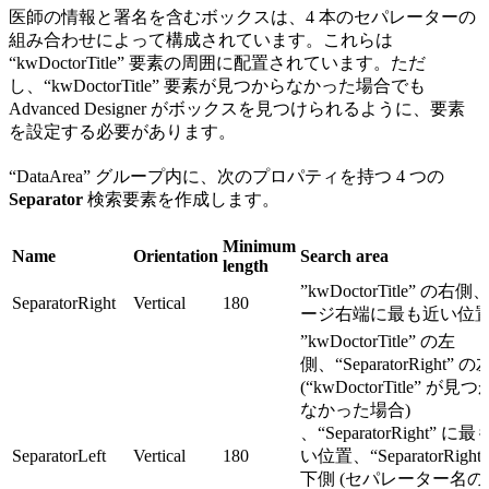
医師の情報と署名を含むボックスは、4 本のセパレーターの
組み合わせによって構成されています。これらは
“kwDoctorTitle” 要素の周囲に配置されています。ただ
し、“kwDoctorTitle” 要素が見つからなかった場合でも
Advanced Designer がボックスを見つけられるように、要素
を設定する必要があります。
“DataArea” グループ内に、次のプロパティを持つ 4 つの
Separator
検索要素を作成します。
Minimum
Name
Orientation
Search area
length
”kwDoctorTitle” の右側
SeparatorRight
Vertical
180
ージ右端に最も近い位
”kwDoctorTitle” の左
側、“SeparatorRight” 
(“kwDoctorTitle” が見
なかった場合)
、“SeparatorRight” に
SeparatorLeft
Vertical
180
い位置、“SeparatorRight
下側 (セパレーター名の