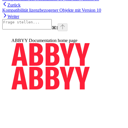
Zurück
Kompatibilität lizenzbezogener Objekte mit Version 10
Weiter
⌘
I
ABBYY Documentation
home page