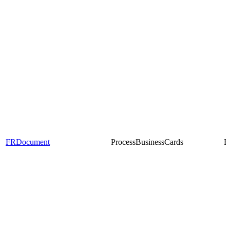
FRDocument
ProcessBusinessCards
E