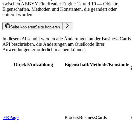
zwischen ABBYY FineReader Engine 12 und 10 — Objekte,
Eigenschaften, Methoden und Konstanten, die geändert oder
entfernt wurden.
Seite kopieren
Seite kopieren
In diesem Abschnitt werden alle Änderungen an der Business Cards
API beschrieben, die Änderungen am Quellcode Ihrer
Anwendungen erforderlich machen können.
Objekt/Aufzählung
Eigenschaft/Methode/Konstante
g
FRPage
ProcessBusinessCards
E