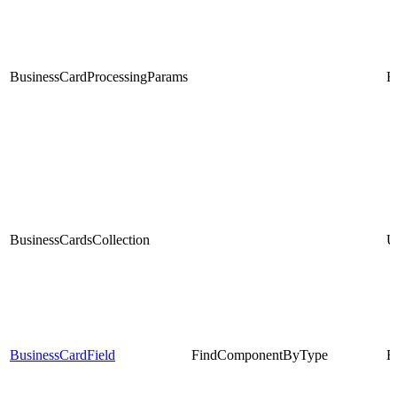
BusinessCardProcessingParams
E
BusinessCardsCollection
U
BusinessCardField
FindComponentByType
E