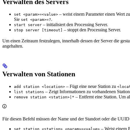
Verwalten des Servers
– weist einem Parameter einen Wert z
set <param>=<value>
Sie
.
set <param>=?
– initialisiert den Processing Server.
start server
– stoppt den Processing Server.
stop server [timeout]
Um einen Zeitraum festzulegen, innerhalb dessen der Server die gest
angehalten.
Verwalten von Stationen
– Fügt eine neue Station zu
add station <location>
<loca
– Zeigt Informationen zu vorhandenen Station
list stations
– Entfernt eine Station. Um a
remove station <station>|*
Für diesen Befehl müssen der Name und der Standort oder die UUID 
– Weist einem P
set station <station> <param>=<value>