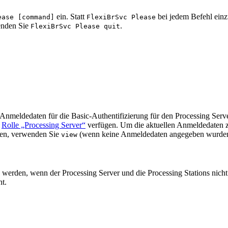
ein. Statt
bei jedem Befehl ein
ease [command]
FlexiBrSvc Please
enden Sie
.
FlexiBrSvc Please quit
Anmeldedaten für die Basic-Authentifizierung für den Processing Serve
e
Rolle „Processing Server“
verfügen. Um die aktuellen Anmeldedaten z
gen, verwenden Sie
(wenn keine Anmeldedaten angegeben wurden, 
view
 werden, wenn der Processing Server und die Processing Stations nic
ht.