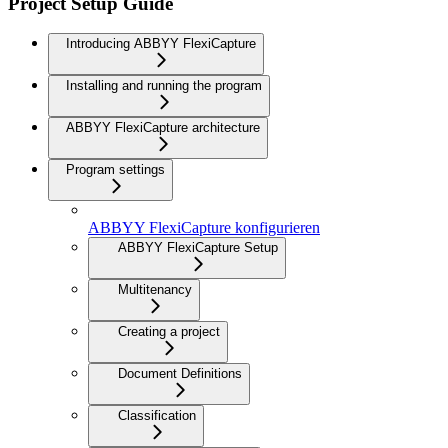
Project Setup Guide
Introducing ABBYY FlexiCapture
Installing and running the program
ABBYY FlexiCapture architecture
Program settings
ABBYY FlexiCapture konfigurieren
ABBYY FlexiCapture Setup
Multitenancy
Creating a project
Document Definitions
Classification