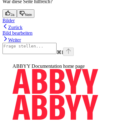
War diese Seite hilfreich?
Ja
Nein
Bilder
Zurück
Bild bearbeiten
Weiter
⌘
I
ABBYY Documentation
home page