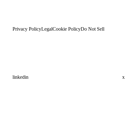
Privacy Policy
Legal
Cookie Policy
Do Not Sell
linkedin
x