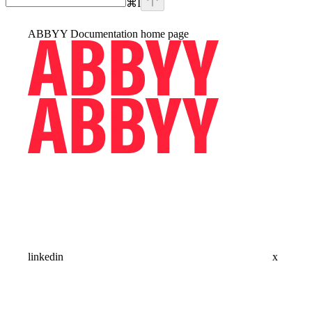
⌘
I
ABBYY Documentation
home page
linkedin
x