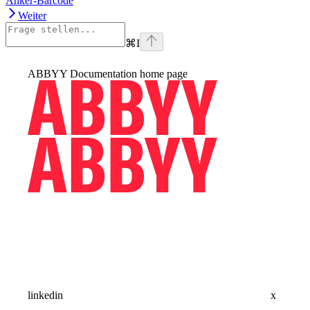
Anker-Barcode
Weiter
⌘
I
ABBYY Documentation
home page
linkedin
x