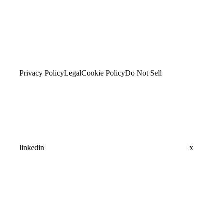
Privacy Policy
Legal
Cookie Policy
Do Not Sell
linkedin
x