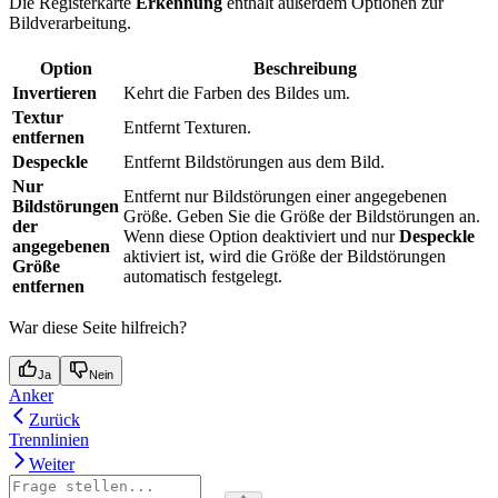
Die Registerkarte
Erkennung
enthält außerdem Optionen zur
Bildverarbeitung.
Option
Beschreibung
Invertieren
Kehrt die Farben des Bildes um.
Textur
Entfernt Texturen.
entfernen
Despeckle
Entfernt Bildstörungen aus dem Bild.
Nur
Entfernt nur Bildstörungen einer angegebenen
Bildstörungen
Größe. Geben Sie die Größe der Bildstörungen an.
der
Wenn diese Option deaktiviert und nur
Despeckle
angegebenen
aktiviert ist, wird die Größe der Bildstörungen
Größe
automatisch festgelegt.
entfernen
War diese Seite hilfreich?
Ja
Nein
Anker
Zurück
Trennlinien
Weiter