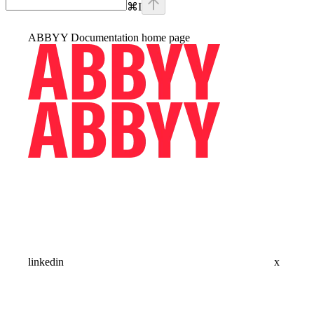
⌘
I
ABBYY Documentation
home page
linkedin
x