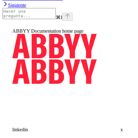
Siguiente
⌘
I
ABBYY Documentation
home page
linkedin
x