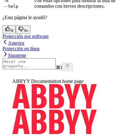
Use estas opciones para mostrar la lista de
-h
comandos con breves descripciones.
--help
¿Esta página le ayudó?
Si
No
Protección por software
Anterior
Protección en línea
Siguiente
⌘
I
ABBYY Documentation
home page