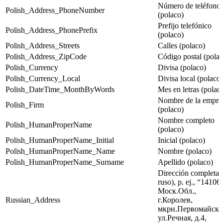
Número de teléfono
Polish_Address_PhoneNumber
(polaco)
Prefijo telefónico
Polish_Address_PhonePrefix
(polaco)
Polish_Address_Streets
Calles (polaco)
Polish_Address_ZipCode
Código postal (polac
Polish_Currency
Divisa (polaco)
Polish_Currency_Local
Divisa local (polaco)
Polish_DateTime_MonthByWords
Mes en letras (polac
Nombre de la empre
Polish_Firm
(polaco)
Nombre completo
Polish_HumanProperName
(polaco)
Polish_HumanProperName_Initial
Inicial (polaco)
Polish_HumanProperName_Name
Nombre (polaco)
Polish_HumanProperName_Surname
Apellido (polaco)
Dirección completa 
ruso), p. ej., “14106
Моск.Обл.,
Russian_Address
г.Королев,
мкрн.Первомайски
ул.Речная, д.4,