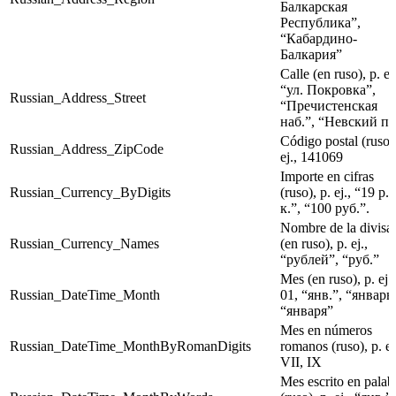
Балкарская
Республика”,
“Кабардино-
Балкария”
Calle (en ruso), p. ej.
“ул. Покровка”,
Russian_Address_Street
“Пречистенская
наб.”, “Невский пр
Código postal (ruso),
Russian_Address_ZipCode
ej., 141069
Importe en cifras
Russian_Currency_ByDigits
(ruso), p. ej., “19 р.
к.”, “100 руб.”.
Nombre de la divisa
Russian_Currency_Names
(en ruso), p. ej.,
“рублей”, “руб.”
Mes (en ruso), p. ej.,
Russian_DateTime_Month
01, “янв.”, “январь
“января”
Mes en números
Russian_DateTime_MonthByRomanDigits
romanos (ruso), p. ej
VII, IX
Mes escrito en palab