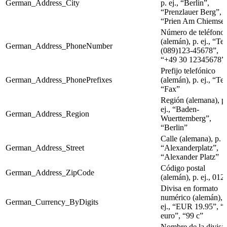
German_Address_City
p. ej., “Berlin”,
“Prenzlauer Berg”,
“Prien Am Chiemse
Número de teléfono
(alemán), p. ej., “Tel
German_Address_PhoneNumber
(089)123-45678”,
“+49 30 12345678”
Prefijo telefónico
German_Address_PhonePrefixes
(alemán), p. ej., “Tel
“Fax”
Región (alemana), p
ej., “Baden-
German_Address_Region
Wuerttemberg”,
“Berlin”
Calle (alemana), p. ej
German_Address_Street
“Alexanderplatz”,
“Alexander Platz”
Código postal
German_Address_ZipCode
(alemán), p. ej., 012
Divisa en formato
numérico (alemán), 
German_Currency_ByDigits
ej., “EUR 19.95”, “
euro”, “99 c”
Nombre de la divisa