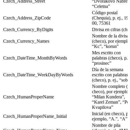
Czech_Address_Street
“Dvorakovo Nabrezi
“Celetna”
Código postal
Czech_Address_ZipCode
(Chequia), p. ej., 19
00, 75361
Czech_Currency_ByDigits
Divisa en cifras (che
Nombre de la divisa
Czech_Currency_Names
(checo), por ejemplo
“Kc”, “korun”
Mes escrito con
Czech_DateTime_MonthByWords
palabras (checo), p. e
“prosinec”
Día de la semana
Czech_DateTime_WeekDayByWords
escrito con palabras
(checo), p. ej., “sob
Nombre completo (e
checo), por ejemplo,
Czech_HumanProperName
“Milan Kundera”,
“Karel Zeman”, “Pet
Kvapilova”
Inicial (en checo), p
Czech_HumanProperName_Initial
ejemplo, “А.”, “А”
Nombre de pila