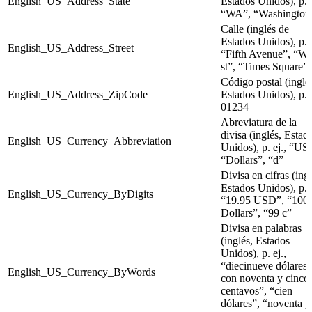
English_US_Address_State
Estados Unidos), p. e
“WA”, “Washington
Calle (inglés de
Estados Unidos), p. e
English_US_Address_Street
“Fifth Avenue”, “Wa
st”, “Times Square”
Código postal (inglé
English_US_Address_ZipCode
Estados Unidos), p. e
01234
Abreviatura de la
divisa (inglés, Estad
English_US_Currency_Abbreviation
Unidos), p. ej., “US
“Dollars”, “d”
Divisa en cifras (ingl
Estados Unidos), p. e
English_US_Currency_ByDigits
“19.95 USD”, “100
Dollars”, “99 c”
Divisa en palabras
(inglés, Estados
Unidos), p. ej.,
“diecinueve dólares
English_US_Currency_ByWords
con noventa y cinco
centavos”, “cien
dólares”, “noventa y