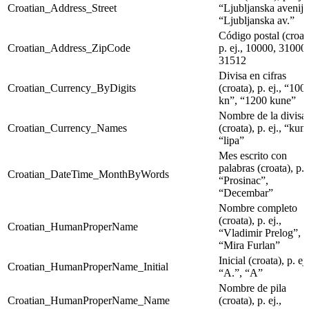
Croatian_Address_Street
“Ljubljanska avenija
“Ljubljanska av.”
Código postal (croat
Croatian_Address_ZipCode
p. ej., 10000, 31000,
31512
Divisa en cifras
Croatian_Currency_ByDigits
(croata), p. ej., “100
kn”, “1200 kune”
Nombre de la divisa
Croatian_Currency_Names
(croata), p. ej., “kun
“lipa”
Mes escrito con
palabras (croata), p. e
Croatian_DateTime_MonthByWords
“Prosinac”,
“Decembar”
Nombre completo
(croata), p. ej.,
Croatian_HumanProperName
“Vladimir Prelog”,
“Mira Furlan”
Inicial (croata), p. ej.
Croatian_HumanProperName_Initial
“А.”, “А”
Nombre de pila
Croatian_HumanProperName_Name
(croata), p. ej.,