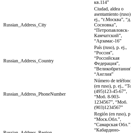
кв.114”
Ciudad, aldea o
asentamiento (ruso), 
ej., “г.Москва”, “д.
Russian_Address_City
Сосновка”,
“Петропавловск-
Камчатский”,
“Арзамас-16”
País (ruso), p. ej.,
“Россия”,
“Российская
Russian_Address_Country
Федерация”,
“Великобритания”
“Англия”
Número de teléfono
(en ruso), p. ej., “Те
(495)123-45-67”,
Russian_Address_PhoneNumber
“Моб. 8-903-
1234567”, “Моб.
(903)1234567”
Región (en ruso), p. 
“Моск.Обл.”,
“Самарская Обл.”,
“Кабардино-
Russian_Address_Region