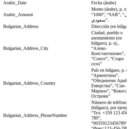
Arabic_Date
Fecha (árabe)
Monto (árabe), p. ej.
Arabic_Amount
“1000”, “SAR”, “ريال
سعودي”.
Bulgarian_Address
Dirección (en búlgar
Ciudad, pueblo o
asentamiento (en
búlgaro), p. ej.,
Bulgarian_Address_City
“Алеко-
Константиново”,
“Сопот”, “Старо
село”
País en búlgaro, p. ej
“Аржентина”,
“Обединени Араб
Bulgarian_Address_Country
Емирства”, “Сан-
Марино”, “Кокосо
Острови”
Número de teléfono
(búlgaro), por ejemp
“Тел. +359 123 456
Bulgarian_Address_PhoneNumber
789”,
“00359123456789”,
“Факс:123-456-789