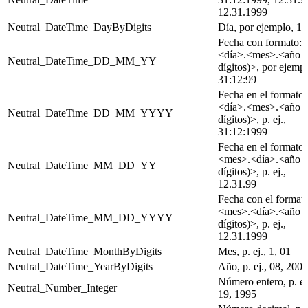
12.31.1999
Neutral_DateTime_DayByDigits
Día, por ejemplo, 1,
Fecha con formato:
<día>.<mes>.<año (
Neutral_DateTime_DD_MM_YY
dígitos)>, por ejempl
31:12:99
Fecha en el formato:
<día>.<mes>.<año (
Neutral_DateTime_DD_MM_YYYY
dígitos)>, p. ej.,
31:12:1999
Fecha en el formato:
<mes>.<día>.<año (
Neutral_DateTime_MM_DD_YY
dígitos)>, p. ej.,
12.31.99
Fecha con el formato
<mes>.<día>.<año (
Neutral_DateTime_MM_DD_YYYY
dígitos)>, p. ej.,
12.31.1999
Neutral_DateTime_MonthByDigits
Mes, p. ej., 1, 01
Neutral_DateTime_YearByDigits
Año, p. ej., 08, 2008
Número entero, p. ej
Neutral_Number_Integer
19, 1995