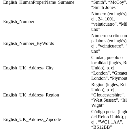
English_HumanProperName_Surname
“Smith”, “McCoy”,
“Smith-Jones”
Número (en inglés), 
ej., 24, 1001,
English_Number
“veinticuatro”, “Mil
uno”
Número escrito con
palabras (en inglés), 
English_Number_ByWords
ej., “veinticuatro”, “
uno”
Ciudad, pueblo o
localidad (inglés, Re
English_UK_Address_City
Unido), p. ej.,
“London”, “Greater
London”, “Plymout
Region (inglés, Rei
Unido), p. ej.,
English_UK_Address_Region
“Gloucestershire”,
“West Sussex”, “Isle
Wight”
Código postal (inglé
del Reino Unido), p.
English_UK_Address_Zipcode
ej., “WC1 1AA”,
“BS12BB”