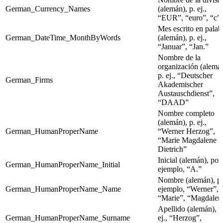
German_Currency_Names
(alemán), p. ej.,
“EUR”, “euro”, “c”
Mes escrito en palab
German_DateTime_MonthByWords
(alemán), p. ej.,
“Januar”, “Jan.”
Nombre de la
organización (alemán
p. ej., “Deutscher
German_Firms
Akademischer
Austauschdienst”,
“DAAD”
Nombre completo
(alemán), p. ej.,
German_HumanProperName
“Werner Herzog”,
“Marie Magdalene
Dietrich”
Inicial (alemán), por
German_HumanProperName_Initial
ejemplo, “A.”
Nombre (alemán), p
German_HumanProperName_Name
ejemplo, “Werner”,
“Marie”, “Magdalen
Apellido (alemán), p
German_HumanProperName_Surname
ej., “Herzog”,