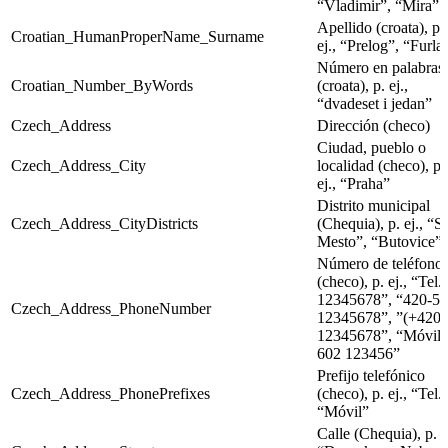
“Vladimir”, “Mira”
Apellido (croata), p.
Croatian_HumanProperName_Surname
ej., “Prelog”, “Furla
Número en palabras
Croatian_Number_ByWords
(croata), p. ej.,
“dvadeset i jedan”
Czech_Address
Dirección (checo)
Ciudad, pueblo o
Czech_Address_City
localidad (checo), p.
ej., “Praha”
Distrito municipal
Czech_Address_CityDistricts
(Chequia), p. ej., “S
Mesto”, “Butovice”
Número de teléfono
(checo), p. ej., “Tel. 
12345678”, “420-5-
Czech_Address_PhoneNumber
12345678”, ”(+420)
12345678”, “Móvil:
602 123456”
Prefijo telefónico
Czech_Address_PhonePrefixes
(checo), p. ej., “Tel.”
“Móvil”
Calle (Chequia), p. e