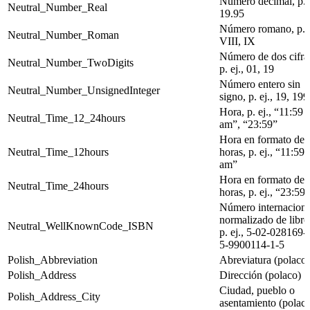
Número decimal, p. e
Neutral_Number_Real
19.95
Número romano, p. e
Neutral_Number_Roman
VIII, IX
Número de dos cifra
Neutral_Number_TwoDigits
p. ej., 01, 19
Número entero sin
Neutral_Number_UnsignedInteger
signo, p. ej., 19, 19
Hora, p. ej., “11:59
Neutral_Time_12_24hours
am”, “23:59”
Hora en formato de 
Neutral_Time_12hours
horas, p. ej., “11:59
am”
Hora en formato de 
Neutral_Time_24hours
horas, p. ej., “23:59”
Número internaciona
normalizado de libro
Neutral_WellKnownCode_ISBN
p. ej., 5-02-028169-
5-9900114-1-5
Polish_Abbreviation
Abreviatura (polaco)
Polish_Address
Dirección (polaco)
Ciudad, pueblo o
Polish_Address_City
asentamiento (polac