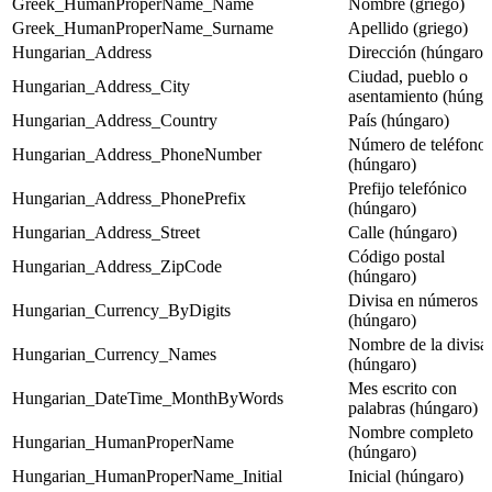
Greek_HumanProperName_Name
Nombre (griego)
Greek_HumanProperName_Surname
Apellido (griego)
Hungarian_Address
Dirección (húngaro)
Ciudad, pueblo o
Hungarian_Address_City
asentamiento (húnga
Hungarian_Address_Country
País (húngaro)
Número de teléfono
Hungarian_Address_PhoneNumber
(húngaro)
Prefijo telefónico
Hungarian_Address_PhonePrefix
(húngaro)
Hungarian_Address_Street
Calle (húngaro)
Código postal
Hungarian_Address_ZipCode
(húngaro)
Divisa en números
Hungarian_Currency_ByDigits
(húngaro)
Nombre de la divisa
Hungarian_Currency_Names
(húngaro)
Mes escrito con
Hungarian_DateTime_MonthByWords
palabras (húngaro)
Nombre completo
Hungarian_HumanProperName
(húngaro)
Hungarian_HumanProperName_Initial
Inicial (húngaro)