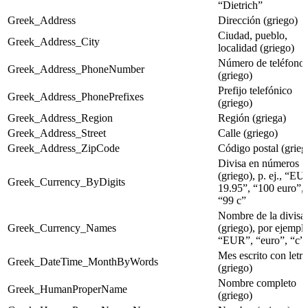
“Dietrich”
Greek_Address
Dirección (griego)
Ciudad, pueblo,
Greek_Address_City
localidad (griego)
Número de teléfono
Greek_Address_PhoneNumber
(griego)
Prefijo telefónico
Greek_Address_PhonePrefixes
(griego)
Greek_Address_Region
Región (griega)
Greek_Address_Street
Calle (griego)
Greek_Address_ZipCode
Código postal (grieg
Divisa en números
(griego), p. ej., “EU
Greek_Currency_ByDigits
19.95”, “100 euro”,
“99 c”
Nombre de la divisa
Greek_Currency_Names
(griego), por ejemplo
“EUR”, “euro”, “c”
Mes escrito con letra
Greek_DateTime_MonthByWords
(griego)
Nombre completo
Greek_HumanProperName
(griego)