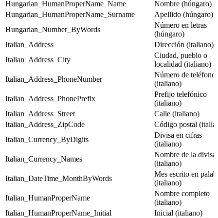
Hungarian_HumanProperName_Name
Nombre (húngaro)
Hungarian_HumanProperName_Surname
Apellido (húngaro)
Número en letras
Hungarian_Number_ByWords
(húngaro)
Italian_Address
Dirección (italiano)
Ciudad, pueblo o
Italian_Address_City
localidad (italiano)
Número de teléfono
Italian_Address_PhoneNumber
(italiano)
Prefijo telefónico
Italian_Address_PhonePrefix
(italiano)
Italian_Address_Street
Calle (italiano)
Italian_Address_ZipCode
Código postal (italia
Divisa en cifras
Italian_Currency_ByDigits
(italiano)
Nombre de la divisa
Italian_Currency_Names
(italiano)
Mes escrito en palab
Italian_DateTime_MonthByWords
(italiano)
Nombre completo
Italian_HumanProperName
(italiano)
Italian_HumanProperName_Initial
Inicial (italiano)