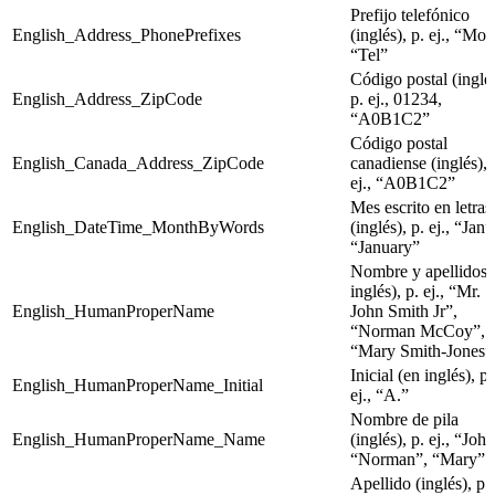
Prefijo telefónico
English_Address_PhonePrefixes
(inglés), p. ej., “Mob
“Tel”
Código postal (inglés
English_Address_ZipCode
p. ej., 01234,
“A0B1C2”
Código postal
English_Canada_Address_ZipCode
canadiense (inglés), 
ej., “A0B1C2”
Mes escrito en letras
English_DateTime_MonthByWords
(inglés), p. ej., “Jan”
“January”
Nombre y apellidos 
inglés), p. ej., “Mr.
English_HumanProperName
John Smith Jr”,
“Norman McCoy”,
“Mary Smith-Jones”
Inicial (en inglés), p.
English_HumanProperName_Initial
ej., “A.”
Nombre de pila
English_HumanProperName_Name
(inglés), p. ej., “John
“Norman”, “Mary”
Apellido (inglés), p. 