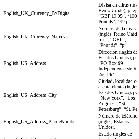
Divisa en cifras (ingl
Reino Unido), p. ej.,
English_UK_Currency_ByDigits
“GBP 19.95”, “100
Pounds”, “99 p”
Nombre de la divisa
(inglés, Reino Unido
English_UK_Currency_Names
p. ej., “GBP”,
“Pounds”, “p”
Dirección (inglés de
Estados Unidos), p. e
English_US_Address
“PO Box 99
Independence str. #
2nd Flr”
Ciudad, localidad o
asentamiento (inglés
Estados Unidos), p. e
English_US_Address_City
“New York”, “Los
Angeles”, “St.
Petersburg”, “St. Pe
Número de teléfono
English_US_Address_PhoneNumber
(inglés, Estados
Unidos).
Estado (inglés de