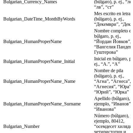
Bulgarian_Currency_Names
(búlgaro), p. ej., “ле
“лв”, “ст”
Mes escrito en letras
Bulgarian_DateTime_MonthByWords
(búlgaro), p. ej.,
“Декември”, “Дек”
Nombre completo e
búlgaro, p. ej.,
Bulgarian_HumanProperName
“Йордан Йовков”,
“Вангелия Пандев
Гуштерова”
Inicial en búlgaro, p.
Bulgarian_HumanProperName_Initial
ej., “А.”, “А”
Nombre de pila
(búlgaro), p. ej.,
Bulgarian_HumanProperName_Name
“Агна”, “Агнеса”,
“Агнесия”, “Юра”,
“Юрий”, “Юрка”
Apellido (búlgaro), 
Bulgarian_HumanProperName_Surname
ejemplo, “Иванов”,
“Иванова”
Número (búlgaro), p
ejemplo, 80412,
Bulgarian_Number
“осемдесет хиляди
четиристотин и