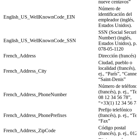
nueve centavos”
Número de
identificación del
English_US_WellKnownCode_EIN
empleador (inglés,
Estados Unidos).
SSN (Social Securit
Number) (inglés,
English_US_WellKnownCode_SSN
Estados Unidos), p. e
078-05-1120
French_Address
Dirección (francés)
Ciudad, pueblo o
localidad (francés), p
French_Address_City
ej., “París”, “Cannes
“Saint-Denis”
Número de teléfono
(francés), p. ej., “Tel
French_Address_PhoneNumber
08 12 34 56 78”,
“+33(1) 12 34 56 78
Prefijo telefónico
French_Address_PhonePrefixes
(francés), p. ej., “Tel
“Fax”
Código postal
French_Address_ZipCode
(francés), p. ej., 012