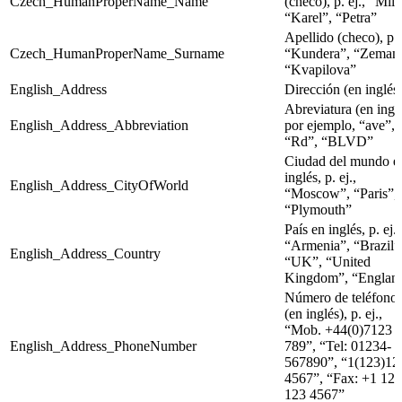
Czech_HumanProperName_Name
(checo), p. ej., “Mil
“Karel”, “Petra”
Apellido (checo), p. 
Czech_HumanProperName_Surname
“Kundera”, “Zeman
“Kvapilova”
English_Address
Dirección (en inglés
Abreviatura (en inglé
English_Address_Abbreviation
por ejemplo, “ave”,
“Rd”, “BLVD”
Ciudad del mundo e
inglés, p. ej.,
English_Address_CityOfWorld
“Moscow”, “Paris”,
“Plymouth”
País en inglés, p. ej.,
“Armenia”, “Brazil”
English_Address_Country
“UK”, “United
Kingdom”, “Englan
Número de teléfono
(en inglés), p. ej.,
“Mob. +44(0)7123 
English_Address_PhoneNumber
789”, “Tel: 01234-
567890”, “1(123)12
4567”, “Fax: +1 123
123 4567”