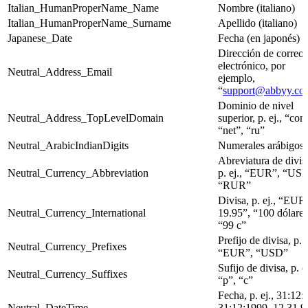
Italian_HumanProperName_Name
Nombre (italiano)
Italian_HumanProperName_Surname
Apellido (italiano)
Japanese_Date
Fecha (en japonés)
Dirección de correo
electrónico, por
Neutral_Address_Email
ejemplo,
“
support@abbyy.co
Dominio de nivel
Neutral_Address_TopLevelDomain
superior, p. ej., “com
“net”, “ru”
Neutral_ArabicIndianDigits
Numerales arábigos
Abreviatura de divis
Neutral_Currency_Abbreviation
p. ej., “EUR”, “US
“RUR”
Divisa, p. ej., “EUR
Neutral_Currency_International
19.95”, “100 dólares
“99 c”
Prefijo de divisa, p. e
Neutral_Currency_Prefixes
“EUR”, “USD”
Sufijo de divisa, p. ej
Neutral_Currency_Suffixes
“p”, “c”
Fecha, p. ej., 31:12:
Neutral_DateTime
31:12:1999, 12.31.9