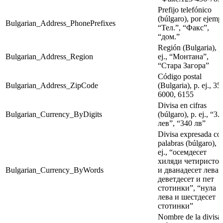
Prefijo telefónico
(búlgaro), por ejemp
Bulgarian_Address_PhonePrefixes
“Тел.”, “Факс”,
“дом.”
Región (Bulgaria), p
Bulgarian_Address_Region
ej., “Монтана”,
“Стара Загора”
Código postal
Bulgarian_Address_ZipCode
(Bulgaria), p. ej., 35
6000, 6155
Divisa en cifras
Bulgarian_Currency_ByDigits
(búlgaro), p. ej., “3.
лев”, “340 лв”
Divisa expresada co
palabras (búlgaro), p
ej., “осемдесет
хиляди четиристо
Bulgarian_Currency_ByWords
и дванадесет лева 
деветдесет и пет
стотинки”, “нула
лева и шестдесет
стотинки”
Nombre de la divisa