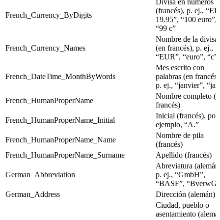
Divisa en números
(francés), p. ej., “E
French_Currency_ByDigits
19.95”, “100 euro”,
“99 c”
Nombre de la divisa
French_Currency_Names
(en francés), p. ej.,
“EUR”, “euro”, “c”
Mes escrito con
French_DateTime_MonthByWords
palabras (en francés)
p. ej., “janvier”, “jan
Nombre completo (e
French_HumanProperName
francés)
Inicial (francés), por
French_HumanProperName_Initial
ejemplo, “A.”
Nombre de pila
French_HumanProperName_Name
(francés)
French_HumanProperName_Surname
Apellido (francés)
Abreviatura (alemán
German_Abbreviation
p. ej., “GmbH”,
“BASF”, “BverwG
German_Address
Dirección (alemán)
Ciudad, pueblo o
asentamiento (alemá