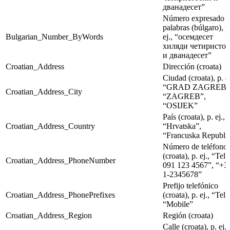
дванадесет”
Número expresado 
palabras (búlgaro), p
Bulgarian_Number_ByWords
ej., “осемдесет
хиляди четиристо
и дванадесет”
Croatian_Address
Dirección (croata)
Ciudad (croata), p. ej
“GRAD ZAGREB”
Croatian_Address_City
“ZAGREB”,
“OSIJEK”
País (croata), p. ej.,
Croatian_Address_Country
“Hrvatska”,
“Francuska Republi
Número de teléfono
(croata), p. ej., “Tel.
Croatian_Address_PhoneNumber
091 123 4567”, “+3
1-2345678”
Prefijo telefónico
Croatian_Address_PhonePrefixes
(croata), p. ej., “Tel.
“Mobile”
Croatian_Address_Region
Región (croata)
Calle (croata), p. ej.,