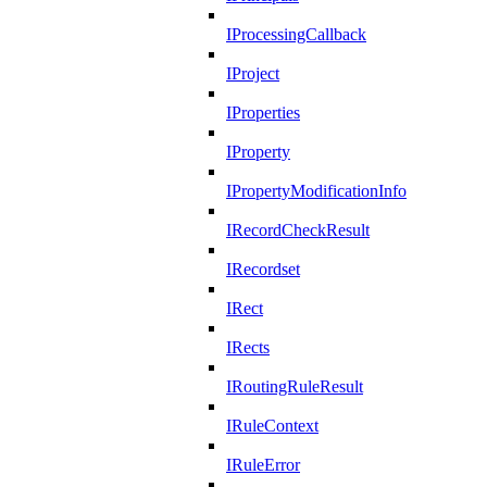
IProcessingCallback
IProject
IProperties
IProperty
IPropertyModificationInfo
IRecordCheckResult
IRecordset
IRect
IRects
IRoutingRuleResult
IRuleContext
IRuleError