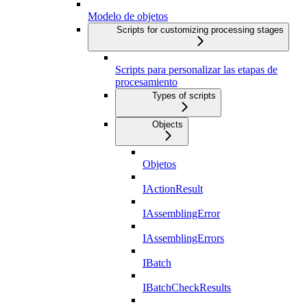
Modelo de objetos
Scripts for customizing processing stages
Scripts para personalizar las etapas de
procesamiento
Types of scripts
Objects
Objetos
IActionResult
IAssemblingError
IAssemblingErrors
IBatch
IBatchCheckResults