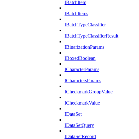
IBatchItem
IBatchItems
IBatchTypeClassifier
IBatchTypeClassifierResult
IBinarizationParams
IBoxedBoolean
ICharacterParams
ICharactersParams
ICheckmarkGroupValue
ICheckmarkValue
IDataSet
IDataSetQuery
IDataSetRecord