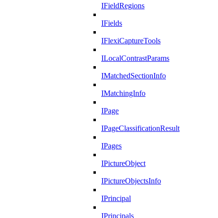
IFieldRegions
IFields
IFlexiCaptureTools
ILocalContrastParams
IMatchedSectionInfo
IMatchingInfo
IPage
IPageClassificationResult
IPages
IPictureObject
IPictureObjectsInfo
IPrincipal
IPrincipals