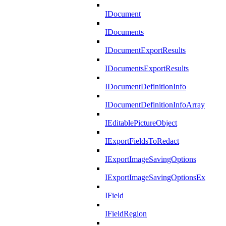
IDocument
IDocuments
IDocumentExportResults
IDocumentsExportResults
IDocumentDefinitionInfo
IDocumentDefinitionInfoArray
IEditablePictureObject
IExportFieldsToRedact
IExportImageSavingOptions
IExportImageSavingOptionsEx
IField
IFieldRegion