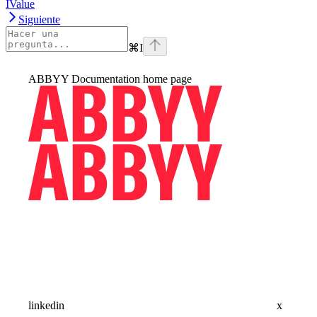
IValue
Siguiente
⌘
I
ABBYY Documentation
home page
linkedin
x