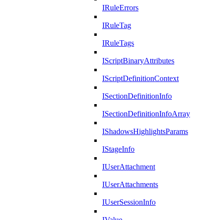
IRuleErrors
IRuleTag
IRuleTags
IScriptBinaryAttributes
IScriptDefinitionContext
ISectionDefinitionInfo
ISectionDefinitionInfoArray
IShadowsHighlightsParams
IStageInfo
IUserAttachment
IUserAttachments
IUserSessionInfo
IValue