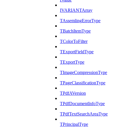
IVARIANTArray
TAssemlingErrorType
TBatchItemType
TColorToFilter
TExportFieldType
TExportType
TImageCompressionType
TPageClassificationType
TPdfAVersion
TPdfDocumentInfoType
TPdfTextSearchAreaType
TPrincipalType