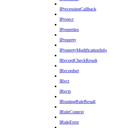
IProcessingCallback
IProject
IProperties
IProperty
IPropertyModificationInfo
IRecordCheckResult
IRecordset
IRect
IRects
IRoutingRuleResult
IRuleContext
IRuleError