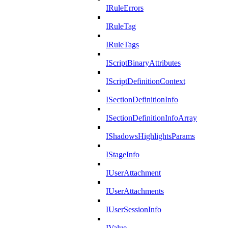
IRuleErrors
IRuleTag
IRuleTags
IScriptBinaryAttributes
IScriptDefinitionContext
ISectionDefinitionInfo
ISectionDefinitionInfoArray
IShadowsHighlightsParams
IStageInfo
IUserAttachment
IUserAttachments
IUserSessionInfo
IValue