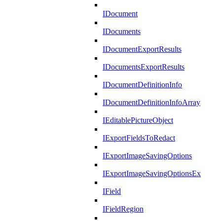
IDocument
IDocuments
IDocumentExportResults
IDocumentsExportResults
IDocumentDefinitionInfo
IDocumentDefinitionInfoArray
IEditablePictureObject
IExportFieldsToRedact
IExportImageSavingOptions
IExportImageSavingOptionsEx
IField
IFieldRegion