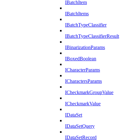
IBatchItem
IBatchItems
IBatchTypeClassifier
IBatchTypeClassifierResult
IBinarizationParams
IBoxedBoolean
ICharacterParams
ICharactersParams
ICheckmarkGroupValue
ICheckmarkValue
IDataSet
IDataSetQuery
IDataSetRecord