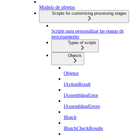
Modelo de objetos
Scripts for customizing processing stages
Scripts para personalizar las etapas de
procesamiento
Types of scripts
Objects
Objetos
IActionResult
IAssemblingError
IAssemblingErrors
IBatch
IBatchCheckResults