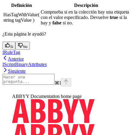
Definición
Descripción
Comprueba si en la colección hay una etiqueta
HasTagWithValue(
con el valor especificado. Devuelve
true
si la
string tagValue )
hay y
false
si no.
¿Esta página le ayudó?
Si
No
IRuleTag
Anterior
IScriptBinaryAttributes
Siguiente
⌘
I
ABBYY Documentation
home page