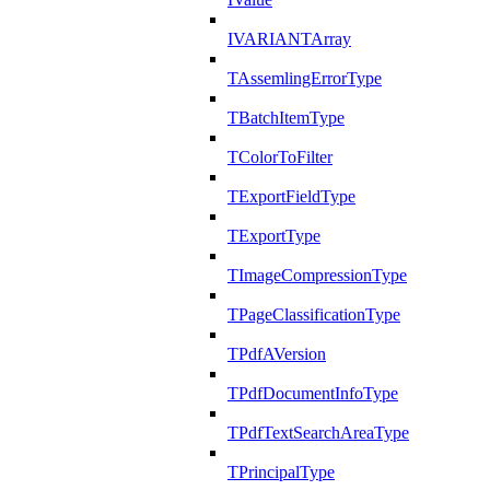
IVARIANTArray
TAssemlingErrorType
TBatchItemType
TColorToFilter
TExportFieldType
TExportType
TImageCompressionType
TPageClassificationType
TPdfAVersion
TPdfDocumentInfoType
TPdfTextSearchAreaType
TPrincipalType