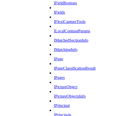
IFieldRegions
IFields
IFlexiCaptureTools
ILocalContrastParams
IMatchedSectionInfo
IMatchingInfo
IPage
IPageClassificationResult
IPages
IPictureObject
IPictureObjectsInfo
IPrincipal
IPrincipals