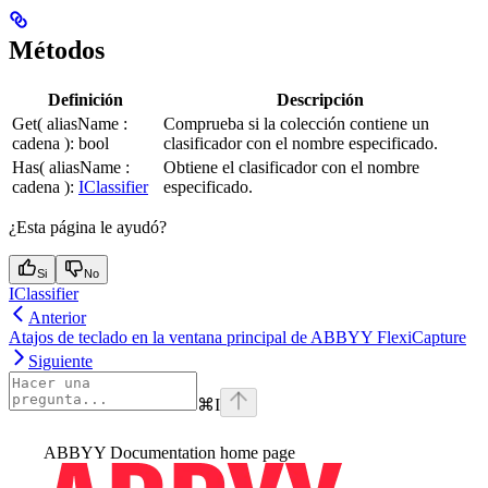
Métodos
Definición
Descripción
Get( aliasName :
Comprueba si la colección contiene un
cadena ): bool
clasificador con el nombre especificado.
Has( aliasName :
Obtiene el clasificador con el nombre
cadena ):
IClassifier
especificado.
¿Esta página le ayudó?
Si
No
IClassifier
Anterior
Atajos de teclado en la ventana principal de ABBYY FlexiCapture
Siguiente
⌘
I
ABBYY Documentation
home page