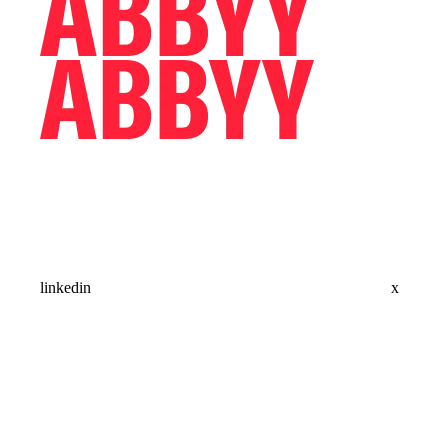
linkedin
x