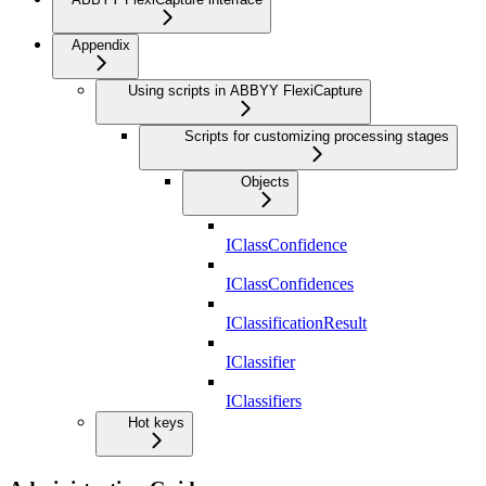
Appendix
Using scripts in ABBYY FlexiCapture
Scripts for customizing processing stages
Objects
IClassConfidence
IClassConfidences
IClassificationResult
IClassifier
IClassifiers
Hot keys