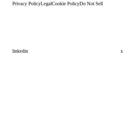
Privacy Policy
Legal
Cookie Policy
Do Not Sell
linkedin
x
Assistant