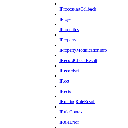
IProcessingCallback
IProject
IProperties
IProperty
IPropertyModificationInfo
IRecordCheckResult
IRecordset
IRect
IRects
IRoutingRuleResult
IRuleContext
IRuleError