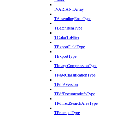
IVARIANTArray
TAssemlingErrorType
TBatchItemType
TColorToFilter
TExportFieldType
TExportType
TImageCompressionType
TPageClassificationType
TPdfAVersion
TPdfDocumentInfoType
TPdfTextSearchAreaType
TPrincipalType