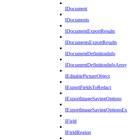
IDocument
IDocuments
IDocumentExportResults
IDocumentsExportResults
IDocumentDefinitionInfo
IDocumentDefinitionInfoArray
IEditablePictureObject
IExportFieldsToRedact
IExportImageSavingOptions
IExportImageSavingOptionsEx
IField
IFieldRegion