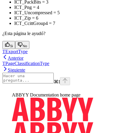
ICT_PackBits = 3
ICT_Png = 4
ICT_Uncompressed = 5
ICT_Zip = 6
ICT_CcittGroup4 = 7
¿Esta página le ayudó?
Si
No
TExportType
Anterior
TPageClassificationType
Siguiente
⌘
I
ABBYY Documentation
home page