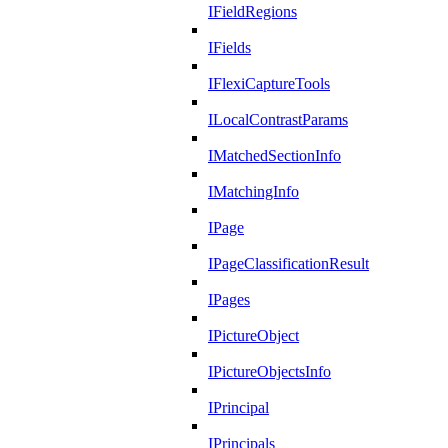
IFieldRegions
IFields
IFlexiCaptureTools
ILocalContrastParams
IMatchedSectionInfo
IMatchingInfo
IPage
IPageClassificationResult
IPages
IPictureObject
IPictureObjectsInfo
IPrincipal
IPrincipals