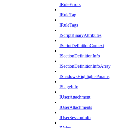
IRuleErrors
IRuleTag
IRuleTags
IScriptBinaryAttributes
IScriptDefinitionContext
ISectionDefinitionInfo
ISectionDefinitionInfoArray
IShadowsHighlightsParams
IStageInfo
IUserAttachment
IUserAttachments
IUserSessionInfo
IValue