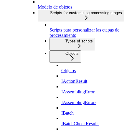
Modelo de objetos
Scripts for customizing processing stages
Scripts para personalizar las etapas de
procesamiento
Types of scripts
Objects
Objetos
IActionResult
IAssemblingError
IAssemblingErrors
IBatch
IBatchCheckResults