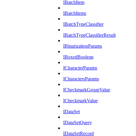
IBatchItem
IBatchItems
IBatchTypeClassifier
IBatchTypeClassifierResult
IBinarizationParams
IBoxedBoolean
ICharacterParams
ICharactersParams
ICheckmarkGroupValue
ICheckmarkValue
IDataSet
IDataSetQuery
IDataSetRecord