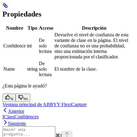
Propiedades
Nombre
Tipo
Acceso
Descripción
Devuelve el nivel de confianza de esta
De
variante de clase en la página. El nivel
Confidence
int
solo
de confianza no es una probabilidad,
lectura
sino una estimación interna
proporcionada por el clasificador.
De
Name
string
solo
El nombre de la clase.
lectura
¿Esta página le ayudó?
Si
No
Ventana principal de ABBYY FlexiCapture
Anterior
IClassConfidences
Siguiente
⌘
I