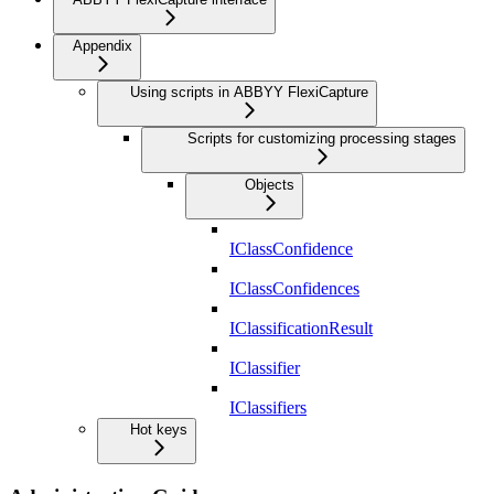
Appendix
Using scripts in ABBYY FlexiCapture
Scripts for customizing processing stages
Objects
IClassConfidence
IClassConfidences
IClassificationResult
IClassifier
IClassifiers
Hot keys