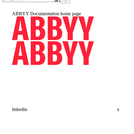
⌘
I
ABBYY Documentation
home page
linkedin
x