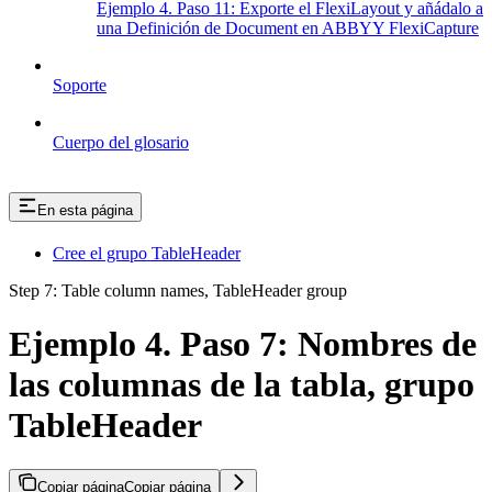
Ejemplo 4. Paso 11: Exporte el FlexiLayout y añádalo a
una Definición de Document en ABBYY FlexiCapture
Soporte
Cuerpo del glosario
En esta página
Cree el grupo TableHeader
Step 7: Table column names, TableHeader group
Ejemplo 4. Paso 7: Nombres de
las columnas de la tabla, grupo
TableHeader
Copiar página
Copiar página