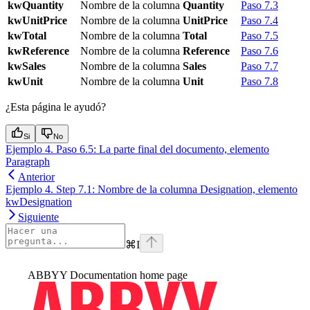
kwQuantity
Nombre de la columna
Quantity
Paso 7.3
kwUnitPrice
Nombre de la columna
UnitPrice
Paso 7.4
kwTotal
Nombre de la columna
Total
Paso 7.5
kwReference
Nombre de la columna
Reference
Paso 7.6
kwSales
Nombre de la columna
Sales
Paso 7.7
kwUnit
Nombre de la columna
Unit
Paso 7.8
¿Esta página le ayudó?
Si
No
Ejemplo 4. Paso 6.5: La parte final del documento, elemento
Paragraph
Anterior
Ejemplo 4. Step 7.1: Nombre de la columna Designation, elemento
kwDesignation
Siguiente
⌘
I
ABBYY Documentation
home page