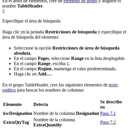
En el árbol de elementos, cree un
elemento de grupo
y asígnele el
nombre
TableHeader
.
2
Especifique el área de búsqueda
Haga clic en la pestaña
Restricciones de búsqueda
y especifique el
área de búsqueda del elemento:
Seleccione la opción
Restricciones de área de búsqueda
absoluta
.
En el campo
Pages
, seleccione
Range
en la lista desplegable.
En el campo
Range
, escriba
.
1
En el campo
Region
, mantenga el valor predeterminado.
Haga clic en
Add…
.
En el grupo TableHeader, cree los siguientes elementos de
texto
estático
para buscar los nombres de columna:
Se describe
Elemento
Detecta
en
kwDesignation
Nombre de la columna
Designation
Paso 7.1
Nombre de la columna
ExtraQtyTag
Paso 7.2
ExtraQuantity