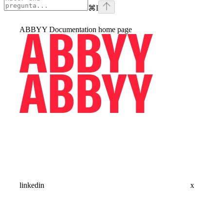
⌘
I
ABBYY Documentation
home page
linkedin
x