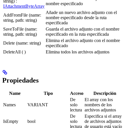
string) :
nombre especificado
IAttachmentByteArray
Añade un nuevo archivo adjunto con el
AddFromFile (name:
nombre especificado desde la ruta
string, path: string)
especificada
SaveToFile (name:
Guarda el archivo adjunto con el nombre
string, path: string)
especificado en la ruta especificada
Elimina el archivo adjunto con el nombre
Delete (name: string)
especificado
DeleteAll ( )
Elimina todos los archivos adjuntos
Propiedades
Name
Tipo
Acceso
Descripción
De
El array con los
Names
VARIANT
solo
nombres de los
lectura
archivos adjuntos
De
Especifica si el array
IsEmpty
bool
solo
de archivos adjuntos
lectura
de usuario está vacío