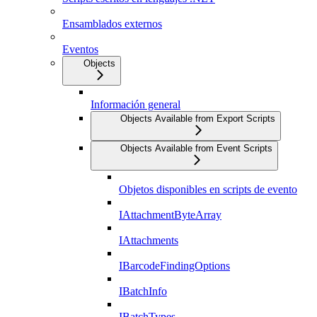
Ensamblados externos
Eventos
Objects
Información general
Objects Available from Export Scripts
Objects Available from Event Scripts
Objetos disponibles en scripts de evento
IAttachmentByteArray
IAttachments
IBarcodeFindingOptions
IBatchInfo
IBatchTypes