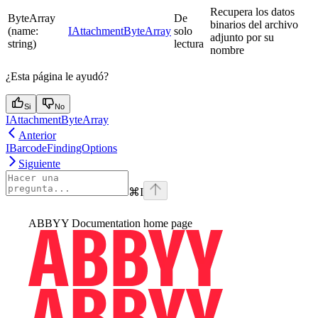
Recupera los datos
ByteArray
De
binarios del archivo
(name:
IAttachmentByteArray
solo
adjunto por su
string)
lectura
nombre
¿Esta página le ayudó?
Si
No
IAttachmentByteArray
Anterior
IBarcodeFindingOptions
Siguiente
⌘
I
ABBYY Documentation
home page