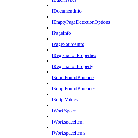
IDocumentInfo
IEmptyPageDetectionOptions
IPageInfo
IPageSourceInfo
IRegistrationProperties
IRegistrationProperty
IScriptFoundBarcode
IScriptFoundBarcodes
IScriptValues
IWorkSpace
IWorkspaceItem
IWorkspaceItems