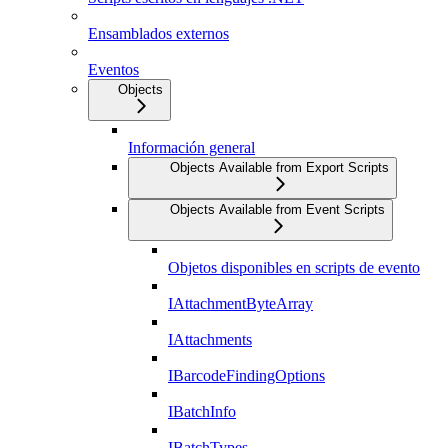
Ensamblados externos
Eventos
Objects
Información general
Objects Available from Export Scripts
Objects Available from Event Scripts
Objetos disponibles en scripts de evento
IAttachmentByteArray
IAttachments
IBarcodeFindingOptions
IBatchInfo
IBatchTypes