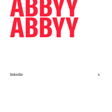
linkedin
x