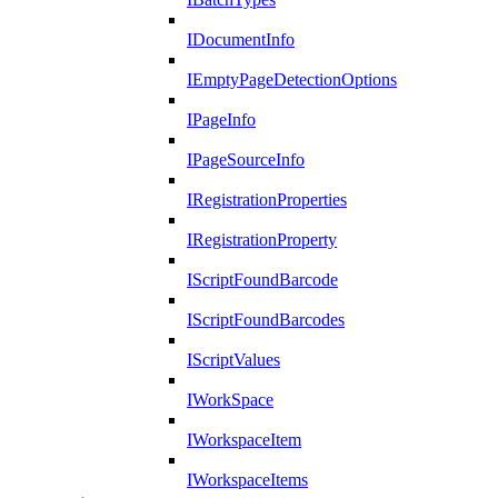
IDocumentInfo
IEmptyPageDetectionOptions
IPageInfo
IPageSourceInfo
IRegistrationProperties
IRegistrationProperty
IScriptFoundBarcode
IScriptFoundBarcodes
IScriptValues
IWorkSpace
IWorkspaceItem
IWorkspaceItems