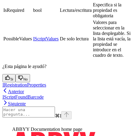
Especifica si la
IsRequired
bool
Lectura/escritura
propiedad es
obligatoria
Valores para
seleccionar en la
lista desplegable. Si
PossibleValues
IScriptValues
De solo lectura
la lista está vacía, la
propiedad se
introduce en el
cuadro de texto.
¿Esta página le ayudó?
Si
No
IRegistrationProperties
Anterior
IScriptFoundBarcode
Siguiente
⌘
I
ABBYY Documentation
home page