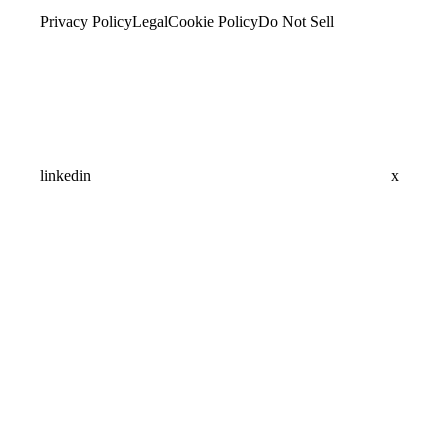
Privacy Policy
Legal
Cookie Policy
Do Not Sell
linkedin
x
Assistant