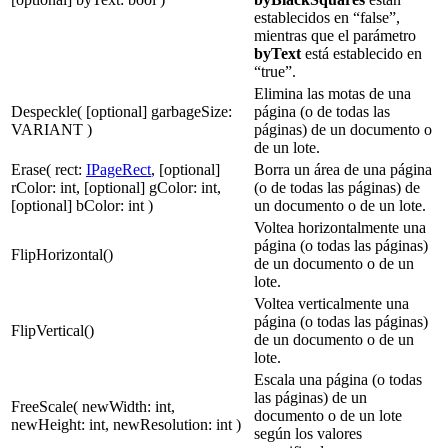
establecidos en “false”,
mientras que el parámetro
byText
está establecido en
“true”.
Elimina las motas de una
Despeckle( [optional] garbageSize:
página (o de todas las
VARIANT )
páginas) de un documento o
de un lote.
Erase( rect:
IPageRect
, [optional]
Borra un área de una página
rColor: int, [optional] gColor: int,
(o de todas las páginas) de
[optional] bColor: int )
un documento o de un lote.
Voltea horizontalmente una
página (o todas las páginas)
FlipHorizontal()
de un documento o de un
lote.
Voltea verticalmente una
página (o todas las páginas)
FlipVertical()
de un documento o de un
lote.
Escala una página (o todas
las páginas) de un
FreeScale( newWidth: int,
documento o de un lote
newHeight: int, newResolution: int )
según los valores