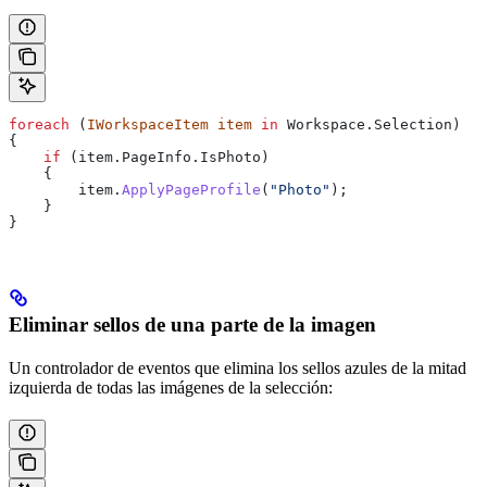
foreach
 (
IWorkspaceItem
 item
 in
 Workspace
.
Selection
)
{
    if
 (
item
.
PageInfo
.
IsPhoto
)
    {
        item
.
ApplyPageProfile
(
"Photo"
);
    }
}
Eliminar sellos de una parte de la imagen
Un controlador de eventos que elimina los sellos azules de la mitad
izquierda de todas las imágenes de la selección: