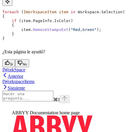
foreach
 (
IWorkspaceItem
 item
 in
 Workspace
.
Selection
)
{
    if
 (
item
.
PageInfo
.
IsColor
)
    {
        item
.
RemoveStampsExt
(
"Red,Green"
);
    }
}
¿Esta página le ayudó?
Si
No
IWorkSpace
Anterior
IWorkspaceItems
Siguiente
⌘
I
ABBYY Documentation
home page