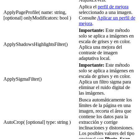
Aplica el
perfil de mejora
ApplyPageProfile( name: string,
seleccionado a una imagen.
[optional] onlyModificators: bool )
Consulte
Aplicar un perfil de
mejora
.
Importante:
Este método
solo se aplica a imágenes en
escala de grises y en color.
ApplyShadowsHighlightsFilter()
Aplica una mejora del
contraste de imagen
adaptativa local.
Importante:
Este método
solo se aplica a imágenes en
escala de grises y en color.
ApplySigmaFilter()
Aplica un filtro sigma para
eliminar el ruido digital de
las imágenes.
Busca automáticamente los
límites de la página en una
imagen, recorta el área que
contiene los datos para la
AutoCrop( [optional] type: string )
extracción y corrige
inclinaciones y distorsiones.
Los posibles valores del tipo
opcional son
Photo
,
Scan
,