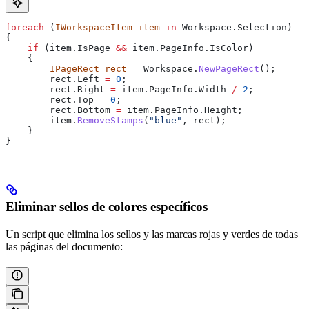
foreach
 (
IWorkspaceItem
 item
 in
 Workspace
.
Selection
)
{
    if
 (
item
.
IsPage
 &&
 item
.
PageInfo
.
IsColor
)
    {
        IPageRect
 rect
 =
 Workspace
.
NewPageRect
();
        rect
.
Left
 =
 0
;
        rect
.
Right
 =
 item
.
PageInfo
.
Width
 /
 2
;
        rect
.
Top
 =
 0
;
        rect
.
Bottom
 =
 item
.
PageInfo
.
Height
;
        item
.
RemoveStamps
(
"blue"
, 
rect
);
    }
}
Eliminar sellos de colores específicos
Un script que elimina los sellos y las marcas rojas y verdes de todas
las páginas del documento: