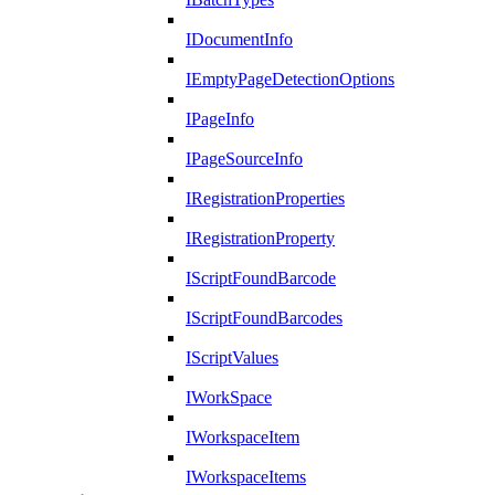
IDocumentInfo
IEmptyPageDetectionOptions
IPageInfo
IPageSourceInfo
IRegistrationProperties
IRegistrationProperty
IScriptFoundBarcode
IScriptFoundBarcodes
IScriptValues
IWorkSpace
IWorkspaceItem
IWorkspaceItems