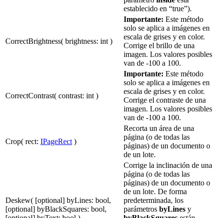
establecido en “true”).
Importante:
Este método
solo se aplica a imágenes en
escala de grises y en color.
CorrectBrightness( brightness: int )
Corrige el brillo de una
imagen. Los valores posibles
van de -100 a 100.
Importante:
Este método
solo se aplica a imágenes en
escala de grises y en color.
CorrectContrast( contrast: int )
Corrige el contraste de una
imagen. Los valores posibles
van de -100 a 100.
Recorta un área de una
página (o de todas las
Crop( rect:
IPageRect
)
páginas) de un documento o
de un lote.
Corrige la inclinación de una
página (o de todas las
páginas) de un documento o
de un lote. De forma
Deskew( [optional] byLines: bool,
predeterminada, los
[optional] byBlackSquares: bool,
parámetros
byLines
y
[optional] byText: bool )
byBlackSquares
están