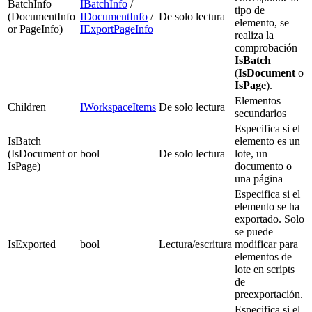
BatchInfo
IBatchInfo
/
tipo de
(DocumentInfo
IDocumentInfo
/
De solo lectura
elemento, se
or PageInfo)
IExportPageInfo
realiza la
comprobación
IsBatch
(
IsDocument
o
IsPage
).
Elementos
Children
IWorkspaceItems
De solo lectura
secundarios
Especifica si el
IsBatch
elemento es un
(IsDocument or
bool
De solo lectura
lote, un
IsPage)
documento o
una página
Especifica si el
elemento se ha
exportado. Solo
se puede
IsExported
bool
Lectura/escritura
modificar para
elementos de
lote en scripts
de
preexportación.
Especifica si el