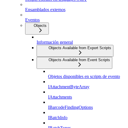
Ensamblados externos
Eventos
Objects
Información general
Objects Available from Export Scripts
Objects Available from Event Scripts
Objetos disponibles en scripts de evento
IAttachmentByteArray
IAttachments
IBarcodeFindingOptions
IBatchInfo
IBatchTypes