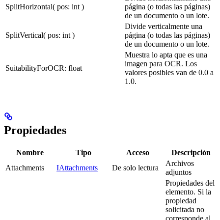
SplitHorizontal( pos: int )
página (o todas las páginas)
de un documento o un lote.
Divide verticalmente una
SplitVertical( pos: int )
página (o todas las páginas)
de un documento o un lote.
Muestra lo apta que es una
imagen para OCR. Los
SuitabilityForOCR: float
valores posibles van de 0.0 a
1.0.
Propiedades
Nombre
Tipo
Acceso
Descripción
Archivos
Attachments
IAttachments
De solo lectura
adjuntos
Propiedades del
elemento. Si la
propiedad
solicitada no
corresponde al