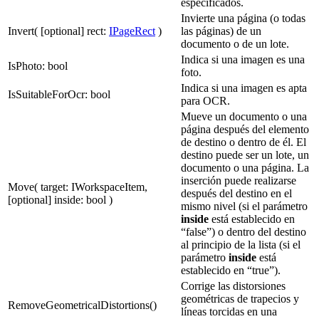
especificados.
Invierte una página (o todas
Invert( [optional] rect:
IPageRect
)
las páginas) de un
documento o de un lote.
Indica si una imagen es una
IsPhoto: bool
foto.
Indica si una imagen es apta
IsSuitableForOcr: bool
para OCR.
Mueve un documento o una
página después del elemento
de destino o dentro de él. El
destino puede ser un lote, un
documento o una página. La
inserción puede realizarse
Move( target: IWorkspaceItem,
después del destino en el
[optional] inside: bool )
mismo nivel (si el parámetro
inside
está establecido en
“false”) o dentro del destino
al principio de la lista (si el
parámetro
inside
está
establecido en “true”).
Corrige las distorsiones
geométricas de trapecios y
RemoveGeometricalDistortions()
líneas torcidas en una